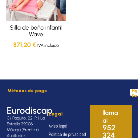
Silla de baño infantil
Wave
871,20
€
IVA incluido
Métodos de pago
Ho
De
Eurodiscap
llama
Legal
C/ Paquiro, 22, P. I. La
al
Estrella 29006,
Aviso legal
952
Málaga (Frente al
324
Política de privacidad
Auditorio)