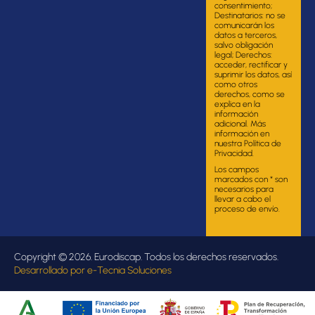
consentimiento;
Destinatarios: no se
comunicarán los
datos a terceros,
salvo obligación
legal; Derechos:
acceder, rectificar y
suprimir los datos, así
como otros
derechos, como se
explica en la
información
adicional. Más
información en
nuestra Política de
Privacidad.
Los campos
marcados con * son
necesarios para
llevar a cabo el
proceso de envío.
Copyright © 2026. Eurodiscap. Todos los derechos reservados.
Desarrollado por
e-Tecnia Soluciones