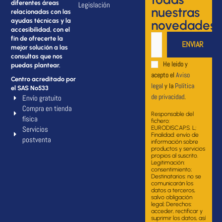
diferentes áreas
Legislación
nuestras
relacionadas con las
ayudas técnicas y la
novedades
accesibilidad, con el
fin de ofrecerte la
mejor solución a las
consultas que nos
He leido y
puedas plantear.
acepto el
Aviso
Centro acreditado por
legal
y la
Política
el SAS Nº533
de privacidad
.
Envío gratuito
Compra en tienda
Responsable del
física
fichero:
Servicios
EURODISCAP.S. L;
Finalidad: envío de
postventa
información sobre
productos y servicios
propios al suscrito.
Legitimación:
consentimiento;
Destinatarios: no se
comunicarán los
datos a terceros,
salvo obligación
legal; Derechos:
acceder, rectificar y
suprimir los datos, así