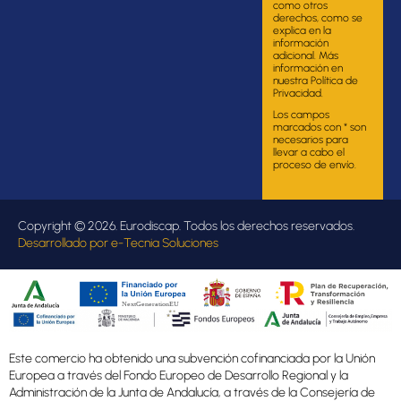
como otros
derechos, como se
explica en la
información
adicional. Más
información en
nuestra Política de
Privacidad.
Los campos
marcados con * son
necesarios para
llevar a cabo el
proceso de envío.
Copyright © 2026. Eurodiscap. Todos los derechos reservados.
Desarrollado por
e-Tecnia Soluciones
Este comercio ha obtenido una subvención cofinanciada por la Unión
Europea a través del Fondo Europeo de Desarrollo Regional y la
Administración de la Junta de Andalucía, a través de la Consejería de