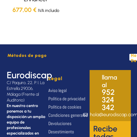
677,00
€
IVA incluido
Métodos de pago
Ho
De
Eurodiscap
llama
Legal
C/ Paquiro, 22, P. I. La
al
Estrella 29006,
Aviso legal
952
Málaga (Frente al
324
Política de privacidad
Auditorio)
342
En nuestro centro
Política de cookies
ponemos a tu
hola@eurodiscap.co
Condiciones generales
disposición un amplio
equipo de
Devoluciones
Recibe
profesionales
Desestimiento
especializados en
todas