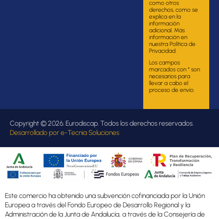
como otros
derechos, como se
explica en la
información
adicional. Más
información en
nuestra Política de
Privacidad.
Los campos
marcados con * son
necesarios para
llevar a cabo el
proceso de envío.
Copyright © 2026. Eurodiscap. Todos los derechos reservados.
Desarrollado por
e-Tecnia Soluciones
Este comercio ha obtenido una subvención cofinanciada por la Unión
Europea a través del Fondo Europeo de Desarrollo Regional y la
Administración de la Junta de Andalucía, a través de la Consejería de