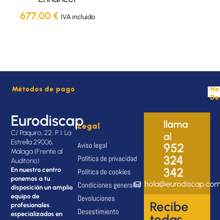
677,00
€
IVA incluido
Métodos de pago
Ho
De
Eurodiscap
llama
Legal
C/ Paquiro, 22, P. I. La
al
Estrella 29006,
Aviso legal
952
Málaga (Frente al
324
Política de privacidad
Auditorio)
342
En nuestro centro
Política de cookies
ponemos a tu
hola@eurodiscap.co
Condiciones generales
disposición un amplio
equipo de
Devoluciones
Recibe
profesionales
Desestimiento
especializados en
todas