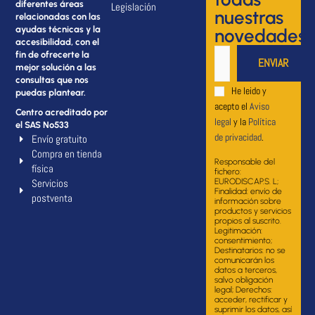
diferentes áreas
Legislación
nuestras
relacionadas con las
ayudas técnicas y la
novedades
accesibilidad, con el
fin de ofrecerte la
mejor solución a las
consultas que nos
He leido y
puedas plantear.
acepto el
Aviso
Centro acreditado por
legal
y la
Política
el SAS Nº533
de privacidad
.
Envío gratuito
Compra en tienda
Responsable del
física
fichero:
Servicios
EURODISCAP.S. L;
Finalidad: envío de
postventa
información sobre
productos y servicios
propios al suscrito.
Legitimación:
consentimiento;
Destinatarios: no se
comunicarán los
datos a terceros,
salvo obligación
legal; Derechos:
acceder, rectificar y
suprimir los datos, así