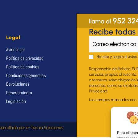
952 32
llama al
Recibe todas
Legal
Aviso legal
He leido y acepto el
Aviso 
Política de privacidad
Política de cookies
Responsable del fichero: EU
servicios propios al suscrito
Condiciones generales
a terceros, salvo obligación 
Devoluciones
derechos, como se explica en
Privacidad.
Desestimiento
Los campos marcados con * s
Legislación
sarrollado por
e-Tecnia Soluciones
Para ofrecer