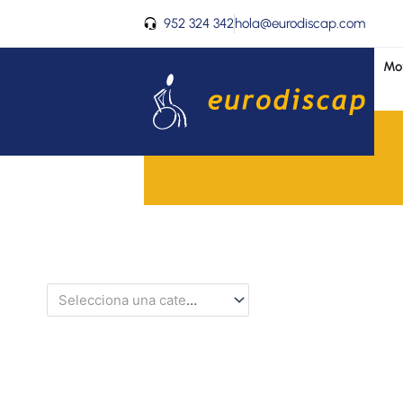
Ir
952 324 342
hola@eurodiscap.com
al
contenido
Mov
Selecciona una categoría