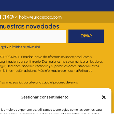
s
c
n
u
a
t
e
k
t
t
a
b
e
u
s
4 342
hola@eurodiscap.com
g
o
d
b
a
 nuestras novedades
r
o
i
e
p
a
k
n
p
m
legal
y la
Política de privacidad
.
RODISCAP.S. L; Finalidad: envío de información sobre productos y
. Legitimación: consentimiento; Destinatarios: no se comunicarán los datos
legal; Derechos: acceder, rectificar y suprimir los datos, así como otros
 la información adicional. Más información en nuestra Política de
on necesarios para llevar a cabo el proceso de envío.
Gestionar consentimiento
 las mejores experiencias, utilizamos tecnologías como las cookies para