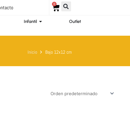
0
Carrito
ntacto
ir Ortopedia
Abrir Infantil
Infantil
Outlet
Inicio
Bajo 12x12 cm