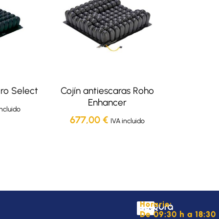
ro Select
Cojín antiescaras Roho
Enhancer
incluido
677,00
€
IVA incluido
Horario:
De 09:30 h a 18:30 