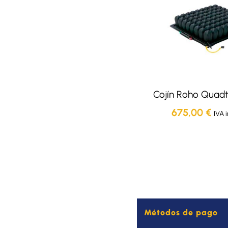
Cojín Roho Quadt
675,00
€
IVA 
Métodos de pago