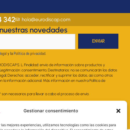
s
c
n
u
a
t
e
k
t
t
a
b
e
u
s
4 342
hola@eurodiscap.com
g
o
d
b
a
 nuestras novedades
r
o
i
e
p
a
k
n
p
m
legal
y la
Política de privacidad
.
RODISCAP.S. L; Finalidad: envío de información sobre productos y
. Legitimación: consentimiento; Destinatarios: no se comunicarán los datos
legal; Derechos: acceder, rectificar y suprimir los datos, así como otros
 la información adicional. Más información en nuestra Política de
on necesarios para llevar a cabo el proceso de envío.
Gestionar consentimiento
 las mejores experiencias, utilizamos tecnologías como las cookies para