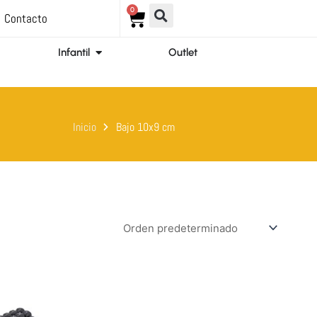
0
Carrito
Contacto
ir Ortopedia
Abrir Infantil
Infantil
Outlet
Inicio
Bajo 10x9 cm