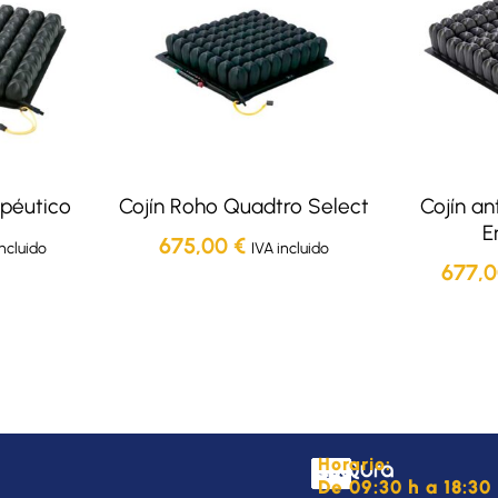
apéutico
Cojín Roho Quadtro Select
Cojín an
E
675,00
€
incluido
IVA incluido
677,
Horario:
De 09:30 h a 18:30 