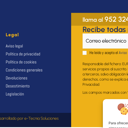
952 32
llama al
Recibe todas
Legal
Aviso legal
He leido y acepto el
Aviso 
Política de privacidad
Política de cookies
Responsable del fichero: EU
servicios propios al suscrito
Condiciones generales
a terceros, salvo obligación 
Devoluciones
derechos, como se explica en
Privacidad.
Desestimiento
Los campos marcados con * s
Legislación
sarrollado por
e-Tecnia Soluciones
Para ofrecer