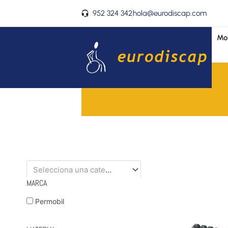
Ir
952 324 342
hola@eurodiscap.com
al
contenido
Mov
Selecciona una categoría
MARCA
Permobil