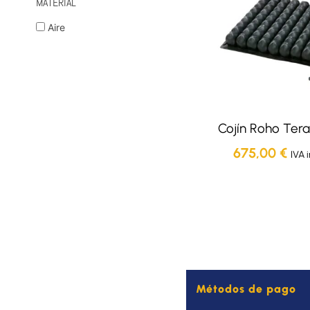
MATERIAL
Aire
Cojín Roho Ter
675,00
€
IVA 
Métodos de pago