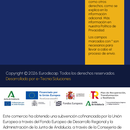
como otros
derechos, como se
explica en la
información
adicional. Más
información en
nuestra Política de
Privacidad.
Los campos
marcados con * son
necesarios para
llevar a cabo el
proceso de envío.
Copyright © 2026. Eurodiscap. Todos los derechos reservados.
Desarrollado por
e-Tecnia Soluciones
Este comercio ha obtenido una subvención cofinanciada por la Unión
Europea a través del Fondo Europeo de Desarrollo Regional y la
Administración de la Junta de Andalucía, a través de la Consejería de