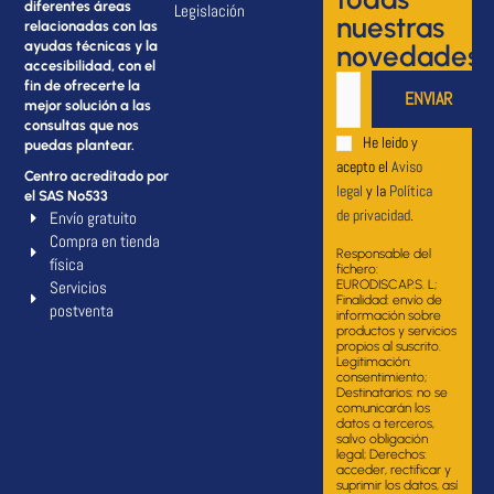
diferentes áreas
Legislación
nuestras
relacionadas con las
ayudas técnicas y la
novedades
accesibilidad, con el
fin de ofrecerte la
mejor solución a las
consultas que nos
He leido y
puedas plantear.
acepto el
Aviso
Centro acreditado por
legal
y la
Política
el SAS Nº533
de privacidad
.
Envío gratuito
Compra en tienda
Responsable del
física
fichero:
Servicios
EURODISCAP.S. L;
Finalidad: envío de
postventa
información sobre
productos y servicios
propios al suscrito.
Legitimación:
consentimiento;
Destinatarios: no se
comunicarán los
datos a terceros,
salvo obligación
legal; Derechos:
acceder, rectificar y
suprimir los datos, así