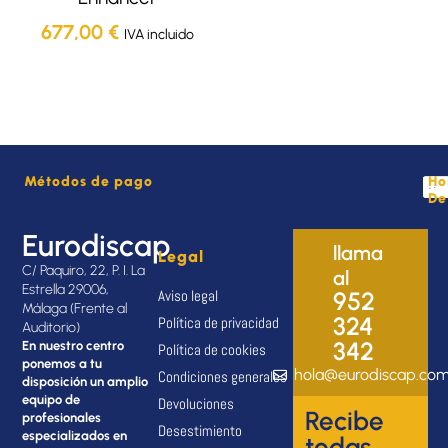
677,00
€
IVA incluido
Métodos de pago
Ho
De
Eurodiscap
llama
Legal
C/ Paquiro, 22, P. I. La
al
Estrella 29006,
Aviso legal
952
Málaga (Frente al
324
Política de privacidad
Auditorio)
342
En nuestro centro
Política de cookies
ponemos a tu
hola@eurodiscap.co
Condiciones generales
disposición un amplio
equipo de
Devoluciones
Recibe
profesionales
Desestimiento
especializados en
todas