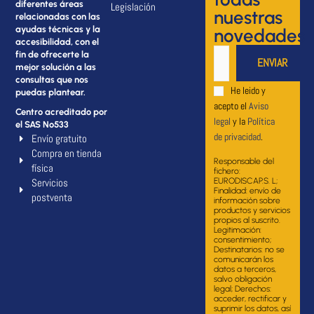
diferentes áreas
Legislación
nuestras
relacionadas con las
ayudas técnicas y la
novedades
accesibilidad, con el
fin de ofrecerte la
mejor solución a las
consultas que nos
He leido y
puedas plantear.
acepto el
Aviso
Centro acreditado por
legal
y la
Política
el SAS Nº533
de privacidad
.
Envío gratuito
Compra en tienda
Responsable del
física
fichero:
Servicios
EURODISCAP.S. L;
Finalidad: envío de
postventa
información sobre
productos y servicios
propios al suscrito.
Legitimación:
consentimiento;
Destinatarios: no se
comunicarán los
datos a terceros,
salvo obligación
legal; Derechos:
acceder, rectificar y
suprimir los datos, así