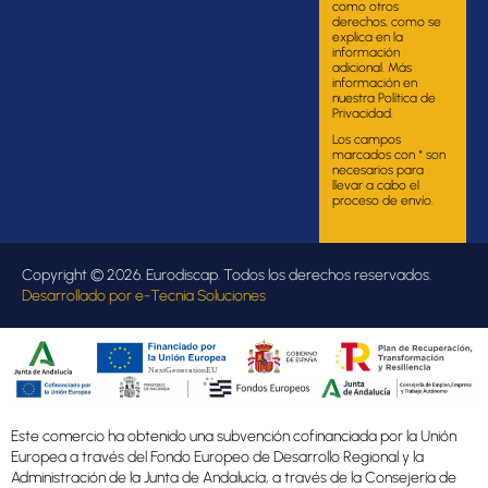
como otros
derechos, como se
explica en la
información
adicional. Más
información en
nuestra Política de
Privacidad.
Los campos
marcados con * son
necesarios para
llevar a cabo el
proceso de envío.
Copyright © 2026. Eurodiscap. Todos los derechos reservados.
Desarrollado por
e-Tecnia Soluciones
Este comercio ha obtenido una subvención cofinanciada por la Unión
Europea a través del Fondo Europeo de Desarrollo Regional y la
Administración de la Junta de Andalucía, a través de la Consejería de