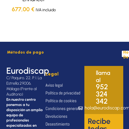
677,00
€
IVA incluido
Métodos de pago
Ho
De
Eurodiscap
llama
Legal
C/ Paquiro, 22, P. I. La
al
Estrella 29006,
Aviso legal
952
Málaga (Frente al
324
Política de privacidad
Auditorio)
342
En nuestro centro
Política de cookies
ponemos a tu
hola@eurodiscap.co
Condiciones generales
disposición un amplio
equipo de
Devoluciones
Recibe
profesionales
Desestimiento
especializados en
todas