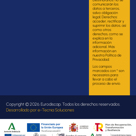
comunicarán los
datos a terceros,
salvo obligación
legal; Derechos:
acceder, rectificar y
suprimir los datos, así
como otros
derechos, como se
explica en la
información
adicional. Más
información en
nuestra Política de
Privacidad.
Los campos
marcados con * son
necesarios para
llevar a cabo el
proceso de envío.
Copyright © 2026. Eurodiscap. Todos los derechos reservados.
Desarrollado por
e-Tecnia Soluciones