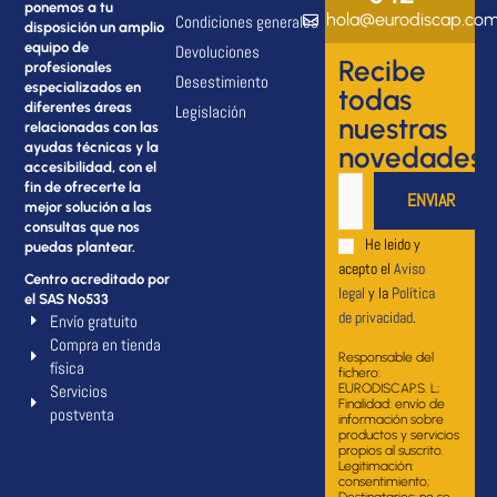
ponemos a tu
hola@eurodiscap.co
Condiciones generales
disposición un amplio
equipo de
Devoluciones
Recibe
profesionales
Desestimiento
especializados en
todas
diferentes áreas
Legislación
nuestras
relacionadas con las
ayudas técnicas y la
novedades
accesibilidad, con el
fin de ofrecerte la
mejor solución a las
consultas que nos
He leido y
puedas plantear.
acepto el
Aviso
Centro acreditado por
legal
y la
Política
el SAS Nº533
de privacidad
.
Envío gratuito
Compra en tienda
Responsable del
física
fichero:
Servicios
EURODISCAP.S. L;
Finalidad: envío de
postventa
información sobre
productos y servicios
propios al suscrito.
Legitimación:
consentimiento;
Destinatarios: no se