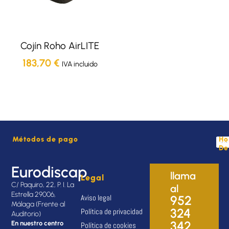
Cojín Roho AirLITE
183,70
€
IVA incluido
Métodos de pago
Ho
De
Eurodiscap
llama
Legal
C/ Paquiro, 22, P. I. La
al
Estrella 29006,
Aviso legal
952
Málaga (Frente al
324
Política de privacidad
Auditorio)
342
En nuestro centro
Política de cookies