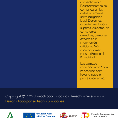
consentimiento;
Destinatarios: no se
comunicarán los
datos a terceros,
salvo obligación
legal; Derechos:
acceder, rectificar y
suprimir los datos, así
como otros
derechos, como se
explica en la
información
adicional. Más
información en
nuestra Política de
Privacidad.
Los campos
marcados con * son
necesarios para
llevar a cabo el
proceso de envío.
Copyright © 2026. Eurodiscap. Todos los derechos reservados.
Desarrollado por
e-Tecnia Soluciones