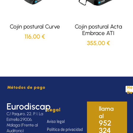
Cojín postural Curve
Cojín postural Acta
Embrace ATI
116,00
€
355,00
€
Métodos de pago
Ho
De
Eurodiscap
llama
Legal
C/ Paquiro, 22, P. I. La
al
Estrella 29006,
Aviso legal
952
Málaga (Frente al
324
Política de privacidad
Auditorio)