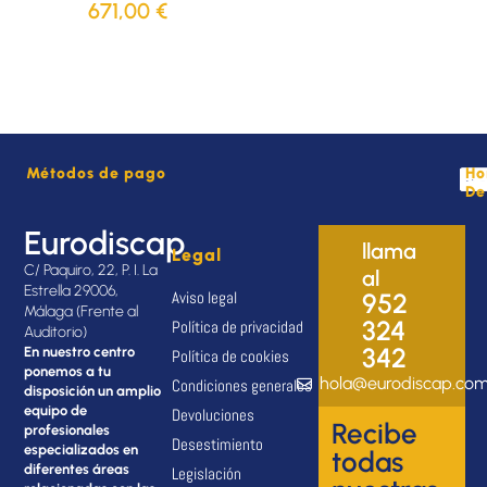
671,00
€
Métodos de pago
Ho
De
Eurodiscap
llama
Legal
C/ Paquiro, 22, P. I. La
al
Estrella 29006,
Aviso legal
952
Málaga (Frente al
324
Política de privacidad
Auditorio)
342
En nuestro centro
Política de cookies
ponemos a tu
hola@eurodiscap.co
Condiciones generales
disposición un amplio
equipo de
Devoluciones
Recibe
profesionales
Desestimiento
especializados en
todas
diferentes áreas
Legislación