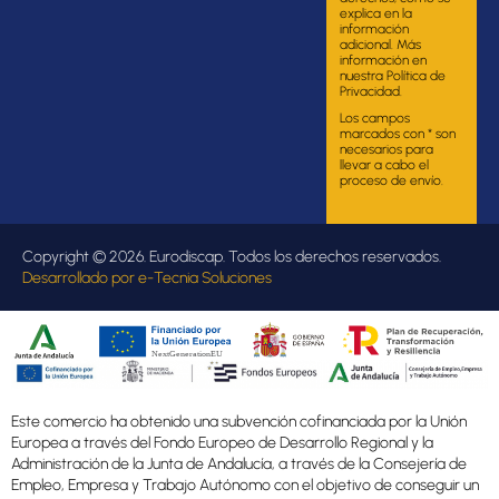
explica en la
información
adicional. Más
información en
nuestra Política de
Privacidad.
Los campos
marcados con * son
necesarios para
llevar a cabo el
proceso de envío.
Copyright © 2026. Eurodiscap. Todos los derechos reservados.
Desarrollado por
e-Tecnia Soluciones
Este comercio ha obtenido una subvención cofinanciada por la Unión
Europea a través del Fondo Europeo de Desarrollo Regional y la
Administración de la Junta de Andalucía, a través de la Consejería de
Empleo, Empresa y Trabajo Autónomo con el objetivo de conseguir un