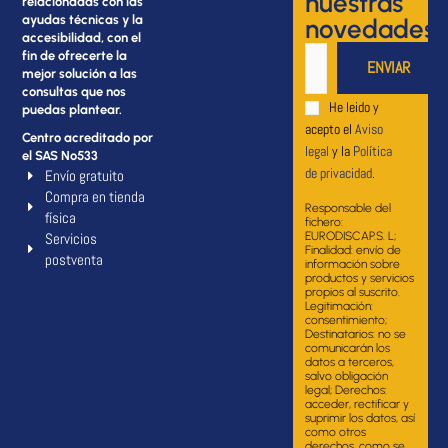
nuestras
relacionadas con las
ayudas técnicas y la
novedades
accesibilidad, con el
fin de ofrecerte la
mejor solución a las
consultas que nos
He leido y
puedas plantear.
acepto el
Aviso
Centro acreditado por
legal
y la
Política
el SAS Nº533
de privacidad
.
Envío gratuito
Compra en tienda
Responsable del
física
fichero:
Servicios
EURODISCAP.S. L;
Finalidad: envío de
postventa
información sobre
productos y servicios
propios al suscrito.
Legitimación:
consentimiento;
Destinatarios: no se
comunicarán los
datos a terceros,
salvo obligación
legal; Derechos:
acceder, rectificar y
suprimir los datos, así
como otros
derechos, como se