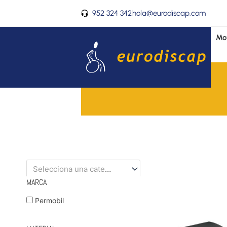
Ir
952 324 342
hola@eurodiscap.com
al
contenido
Mov
Selecciona una categoría
MARCA
Permobil