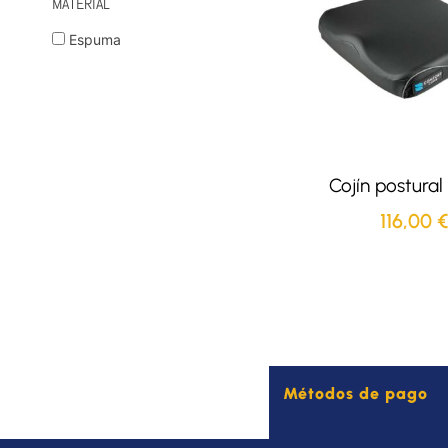
MATERIAL
Espuma
Cojín postural
116,00
€
Métodos de pago