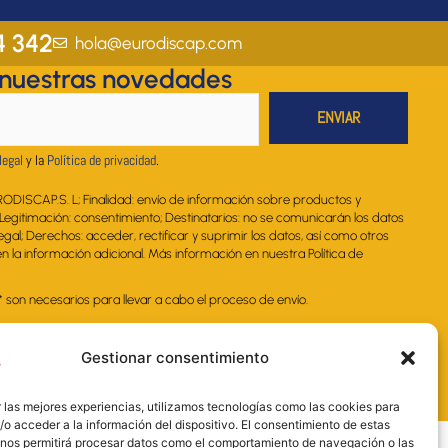
t
e
k
t
t
a
b
e
u
s
4 342
hola@eurodiscap.com
g
o
d
b
a
 nuestras novedades
r
o
i
e
p
a
k
n
p
m
legal
y la
Política de privacidad
.
RODISCAP.S. L; Finalidad: envío de información sobre productos y
. Legitimación: consentimiento; Destinatarios: no se comunicarán los datos
legal; Derechos: acceder, rectificar y suprimir los datos, así como otros
 la información adicional. Más información en nuestra Política de
on necesarios para llevar a cabo el proceso de envío.
Gestionar consentimiento
 las mejores experiencias, utilizamos tecnologías como las cookies para
o acceder a la información del dispositivo. El consentimiento de estas
 nos permitirá procesar datos como el comportamiento de navegación o las