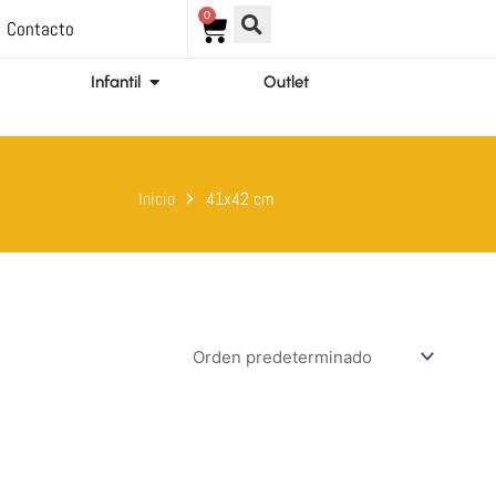
0
Carrito
Contacto
ir Ortopedia
Abrir Infantil
Infantil
Outlet
Inicio
41x42 cm