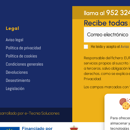
952 32
llama al
Recibe todas
Legal
Aviso legal
He leido y acepto el
Aviso 
Política de privacidad
Política de cookies
Responsable del fichero: EU
servicios propios al suscrito
Condiciones generales
a terceros, salvo obligación 
Devoluciones
derechos, como se explica en
Privacidad.
Desestimiento
Los campos marcados con * s
Legislación
sarrollado por
e-Tecnia Soluciones
Para ofrecer
almacenar y/
tecnologías