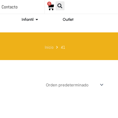
0
Carrito
Contacto
ir Ortopedia
Abrir Infantil
Infantil
Outlet
Inicio
41