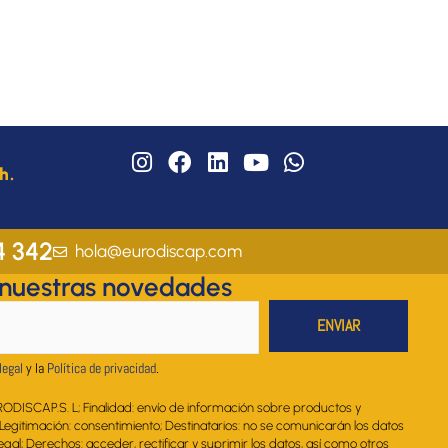
I
F
L
Y
W
h.
n
a
i
o
h
s
c
n
u
a
t
e
k
t
t
a
b
e
u
s
4 342
hola@eurodiscap.com
g
o
d
b
a
 nuestras novedades
r
o
i
e
p
a
k
n
p
m
legal
y la
Política de privacidad
.
RODISCAP.S. L; Finalidad: envío de información sobre productos y
. Legitimación: consentimiento; Destinatarios: no se comunicarán los datos
legal; Derechos: acceder, rectificar y suprimir los datos, así como otros