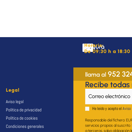
Horario:
De 09:30 h a 18:30 
952 32
llama al
Recibe todas
Legal
Aviso legal
He leido y acepto el
Aviso 
Política de privacidad
Política de cookies
Responsable del fichero: EU
servicios propios al suscrito
Condiciones generales
a terceros, salvo obligación 