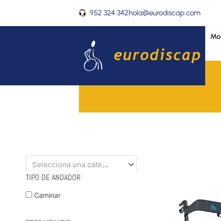
Ir
952 324 342
hola@eurodiscap.com
al
contenido
Mov
Selecciona una categoría
TIPO DE ANDADOR
Caminar