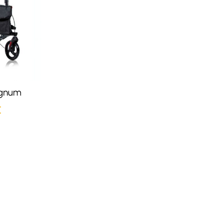
gnum
€