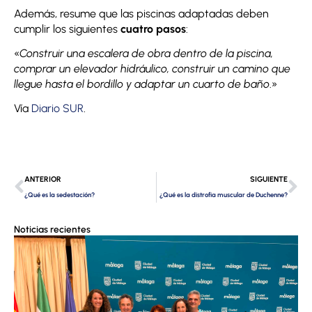
Además, resume que las piscinas adaptadas deben
cumplir los siguientes
cuatro pasos
:
«
Construir una escalera de obra dentro de la piscina,
comprar un elevador hidráulico, construir un camino que
llegue hasta el bordillo y adaptar un cuarto de baño
.»
Vía
Diario SUR
.
Ant
Si
ANTERIOR
SIGUIENTE
¿Qué es la sedestación?
¿Qué es la distrofia muscular de Duchenne?
Noticias recientes