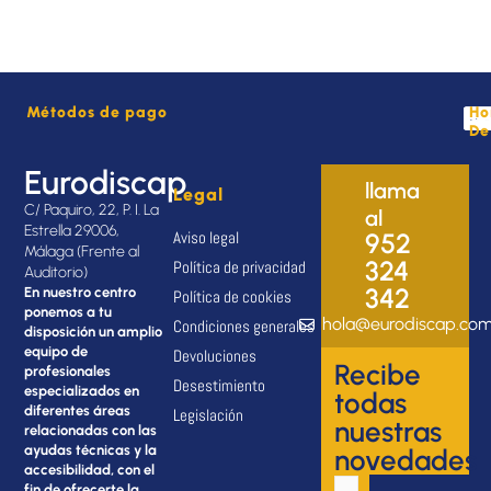
Métodos de pago
Ho
De
Eurodiscap
llama
Legal
C/ Paquiro, 22, P. I. La
al
Estrella 29006,
Aviso legal
952
Málaga (Frente al
324
Política de privacidad
Auditorio)
342
En nuestro centro
Política de cookies
ponemos a tu
hola@eurodiscap.co
Condiciones generales
disposición un amplio
equipo de
Devoluciones
Recibe
profesionales
Desestimiento
especializados en
todas
diferentes áreas
Legislación
nuestras
relacionadas con las
ayudas técnicas y la
novedades
accesibilidad, con el
fin de ofrecerte la