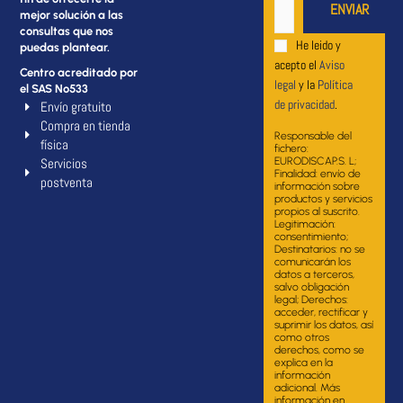
mejor solución a las
consultas que nos
He leido y
puedas plantear.
acepto el
Aviso
Centro acreditado por
legal
y la
Política
el SAS Nº533
de privacidad
.
Envío gratuito
Compra en tienda
Responsable del
física
fichero:
Servicios
EURODISCAP.S. L;
Finalidad: envío de
postventa
información sobre
productos y servicios
propios al suscrito.
Legitimación:
consentimiento;
Destinatarios: no se
comunicarán los
datos a terceros,
salvo obligación
legal; Derechos:
acceder, rectificar y
suprimir los datos, así
como otros
derechos, como se
explica en la
información
adicional. Más
información en