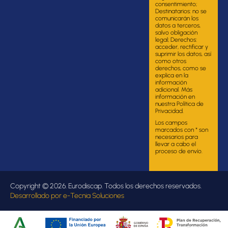
consentimiento;
Destinatarios: no se
comunicarán los
datos a terceros,
salvo obligación
legal; Derechos:
acceder, rectificar y
suprimir los datos, así
como otros
derechos, como se
explica en la
información
adicional. Más
información en
nuestra Política de
Privacidad.
Los campos
marcados con * son
necesarios para
llevar a cabo el
proceso de envío.
Copyright © 2026. Eurodiscap. Todos los derechos reservados.
Desarrollado por
e-Tecnia Soluciones