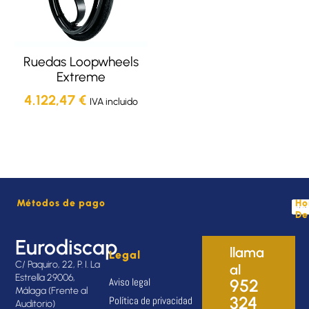
Ruedas Loopwheels
Extreme
4.122,47
€
IVA incluido
Métodos de pago
Ho
De
Eurodiscap
llama
Legal
C/ Paquiro, 22, P. I. La
al
Estrella 29006,
Aviso legal
952
Málaga (Frente al
324
Política de privacidad
Auditorio)