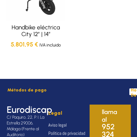
Handbike eléctrica
City 12″ | 14”
5.801,95
€
IVA incluido
Métodos de pago
Ho
De
Eurodiscap
llama
Legal
C/ Paquiro, 22, P. I. La
al
Estrella 29006,
Aviso legal
952
Málaga (Frente al
324
Política de privacidad
Auditorio)