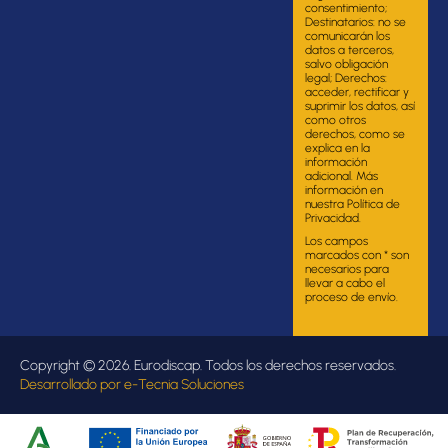
consentimiento;
Destinatarios: no se
comunicarán los
datos a terceros,
salvo obligación
legal; Derechos:
acceder, rectificar y
suprimir los datos, así
como otros
derechos, como se
explica en la
información
adicional. Más
información en
nuestra Política de
Privacidad.
Los campos
marcados con * son
necesarios para
llevar a cabo el
proceso de envío.
Copyright © 2026. Eurodiscap. Todos los derechos reservados.
Desarrollado por
e-Tecnia Soluciones