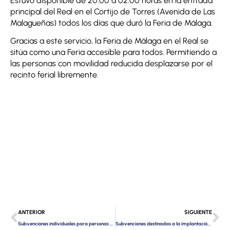
Estuvo disponible de 20:00 a 02:00 horas en la entrada
principal del Real en el Cortijo de Torres (Avenida de Las
Malagueñas) todos los días que duró la Feria de Málaga.
Gracias a este servicio, la Feria de Málaga en el Real se
sitúa como una Feria accesible para todos. Permitiendo a
las personas con movilidad reducida desplazarse por el
recinto ferial libremente.
Ant
Si
ANTERIOR
SIGUIENTE
Subvenciones individuales para personas con discapacidad, ¿Cómo solicitarlas?
Subvenciones destinadas a la implantación de nuevas tecnologías para personas con discapacidad