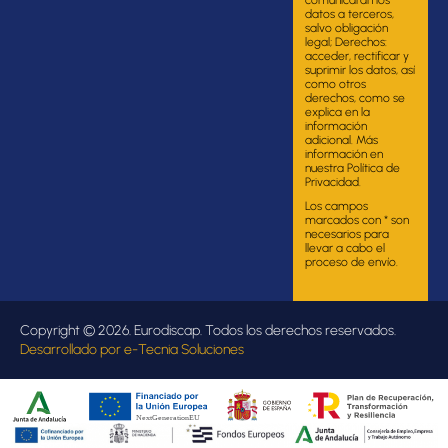
comunicarán los
datos a terceros,
salvo obligación
legal; Derechos:
acceder, rectificar y
suprimir los datos, así
como otros
derechos, como se
explica en la
información
adicional. Más
información en
nuestra Política de
Privacidad.
Los campos
marcados con * son
necesarios para
llevar a cabo el
proceso de envío.
Copyright © 2026. Eurodiscap. Todos los derechos reservados.
Desarrollado por
e-Tecnia Soluciones