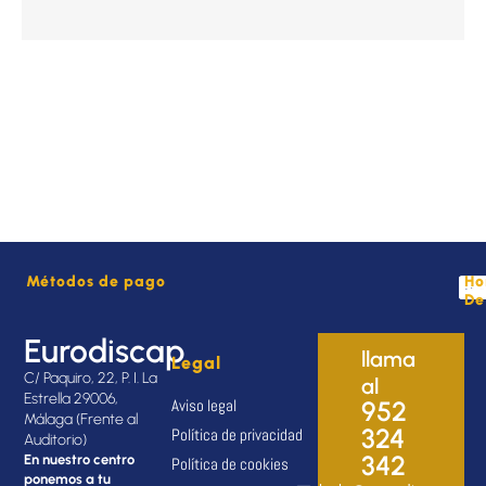
Métodos de pago
Ho
De
Eurodiscap
llama
Legal
C/ Paquiro, 22, P. I. La
al
Estrella 29006,
Aviso legal
952
Málaga (Frente al
324
Política de privacidad
Auditorio)
342
En nuestro centro
Política de cookies
ponemos a tu