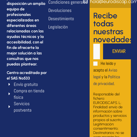
hola@eurodiscap.co
Condiciones generales
disposición un amplio
equipo de
Devoluciones
Recibe
profesionales
Desestimiento
especializados en
todas
diferentes áreas
Legislación
nuestras
relacionadas con las
ayudas técnicas y la
novedades
accesibilidad, con el
fin de ofrecerte la
mejor solución a las
consultas que nos
He leido y
puedas plantear.
acepto el
Aviso
Centro acreditado por
legal
y la
Política
el SAS Nº533
de privacidad
.
Envío gratuito
Compra en tienda
Responsable del
física
fichero:
Servicios
EURODISCAP.S. L;
Finalidad: envío de
postventa
información sobre
productos y servicios
propios al suscrito.
Legitimación:
consentimiento;
Destinatarios: no se