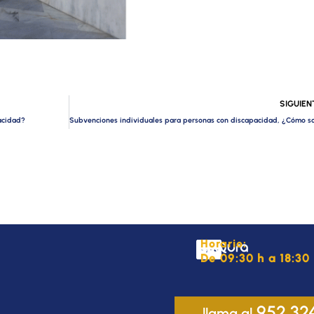
SIGUIEN
acidad?
Horario:
De 09:30 h a 18:30 
952 32
llama al