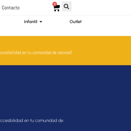
0
Carrito
Contacto
ir Ortopedia
Abrir Infantil
Infantil
Outlet
ccesibilidad en tu comunidad de vecinos?
accesibilidad en tu comunidad de