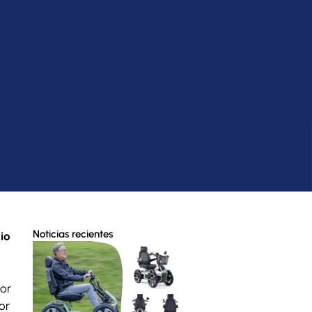
Noticias recientes
io
or
or