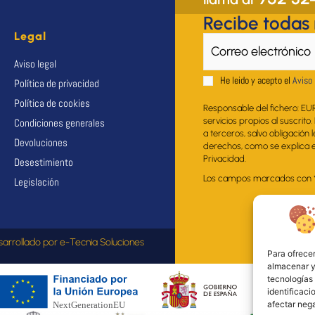
Recibe todas
Legal
Aviso legal
He leido y acepto el
Aviso 
Política de privacidad
Política de cookies
Responsable del fichero: EU
servicios propios al suscrito
Condiciones generales
a terceros, salvo obligación 
Devoluciones
derechos, como se explica en
Privacidad.
Desestimiento
Los campos marcados con * s
Legislación
sarrollado por
e-Tecnia Soluciones
Para ofrecer
almacenar y/
tecnologías
identificaci
afectar nega