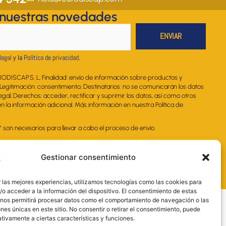
g
o
d
b
a
 nuestras novedades
r
o
i
e
p
a
k
n
p
m
legal
y la
Política de privacidad
.
RODISCAP.S. L; Finalidad: envío de información sobre productos y
. Legitimación: consentimiento; Destinatarios: no se comunicarán los datos
legal; Derechos: acceder, rectificar y suprimir los datos, así como otros
 la información adicional. Más información en nuestra Política de
on necesarios para llevar a cabo el proceso de envío.
Gestionar consentimiento
 las mejores experiencias, utilizamos tecnologías como las cookies para
o acceder a la información del dispositivo. El consentimiento de estas
 nos permitirá procesar datos como el comportamiento de navegación o las
ones únicas en este sitio. No consentir o retirar el consentimiento, puede
tivamente a ciertas características y funciones.