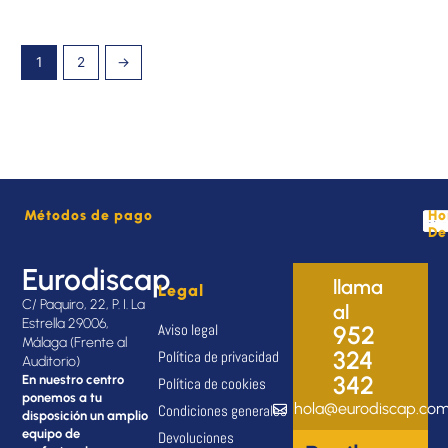
1
2
→
Métodos de pago
Ho
De
Eurodiscap
llama
Legal
C/ Paquiro, 22, P. I. La
al
Estrella 29006,
Aviso legal
952
Málaga (Frente al
324
Política de privacidad
Auditorio)
342
En nuestro centro
Política de cookies
ponemos a tu
hola@eurodiscap.co
Condiciones generales
disposición un amplio
equipo de
Devoluciones