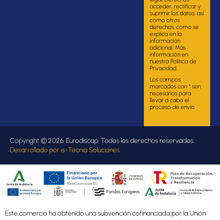
acceder, rectificar y
suprimir los datos, así
como otros
derechos, como se
explica en la
información
adicional. Más
información en
nuestra Política de
Privacidad.
Los campos
marcados con * son
necesarios para
llevar a cabo el
proceso de envío.
Copyright © 2026. Eurodiscap. Todos los derechos reservados.
Desarrollado por
e-Tecnia Soluciones
Este comercio ha obtenido una subvención cofinanciada por la Unión