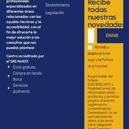
Recibe
profesionales
Desestimiento
especializados en
todas
diferentes áreas
Legislación
nuestras
relacionadas con las
ayudas técnicas y la
novedades
accesibilidad, con el
fin de ofrecerte la
mejor solución a las
consultas que nos
He leido y
puedas plantear.
acepto el
Aviso
Centro acreditado por
legal
y la
Política
el SAS Nº533
de privacidad
.
Envío gratuito
Compra en tienda
Responsable del
física
fichero:
Servicios
EURODISCAP.S. L;
Finalidad: envío de
postventa
información sobre
productos y servicios
propios al suscrito.
Legitimación:
consentimiento;
Destinatarios: no se
comunicarán los
datos a terceros,
salvo obligación
legal; Derechos: