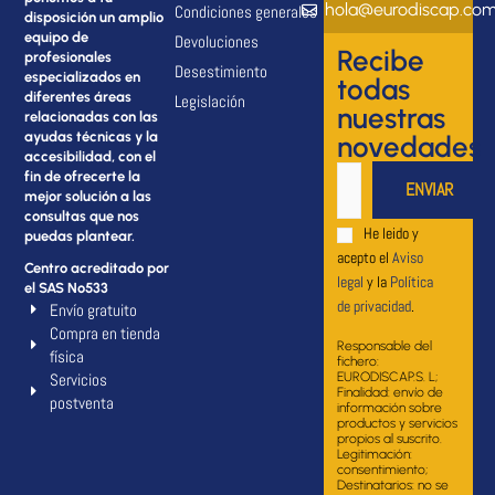
hola@eurodiscap.co
Condiciones generales
disposición un amplio
equipo de
Devoluciones
Recibe
profesionales
Desestimiento
especializados en
todas
diferentes áreas
Legislación
nuestras
relacionadas con las
ayudas técnicas y la
novedades
accesibilidad, con el
fin de ofrecerte la
mejor solución a las
consultas que nos
He leido y
puedas plantear.
acepto el
Aviso
Centro acreditado por
legal
y la
Política
el SAS Nº533
de privacidad
.
Envío gratuito
Compra en tienda
Responsable del
física
fichero:
Servicios
EURODISCAP.S. L;
Finalidad: envío de
postventa
información sobre
productos y servicios
propios al suscrito.
Legitimación:
consentimiento;
Destinatarios: no se