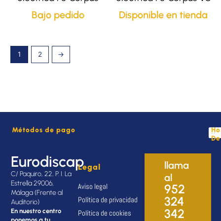
Bajo pedido
Disponible en tienda
1
2
→
Métodos de pago
Ho
De
Eurodiscap
llama
Legal
C/ Paquiro, 22, P. I. La
al
Estrella 29006,
Aviso legal
952
Málaga (Frente al
324
Política de privacidad
Auditorio)
342
En nuestro centro
Política de cookies
ponemos a tu