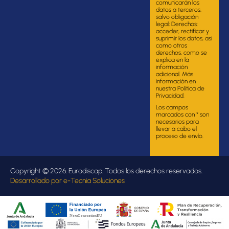
comunicarán los
datos a terceros,
salvo obligación
legal; Derechos:
acceder, rectificar y
suprimir los datos, así
como otros
derechos, como se
explica en la
información
adicional. Más
información en
nuestra Política de
Privacidad.
Los campos
marcados con * son
necesarios para
llevar a cabo el
proceso de envío.
Copyright © 2026. Eurodiscap. Todos los derechos reservados.
Desarrollado por
e-Tecnia Soluciones