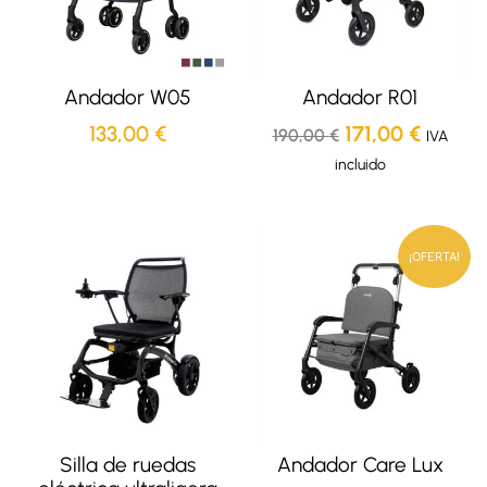
Andador W05
Andador R01
133,00
€
171,00
€
190,00
€
IVA
incluido
El
El
¡OFERTA!
precio
precio
original
actual
era:
es:
214,00 €.
204,00
Silla de ruedas
Andador Care Lux