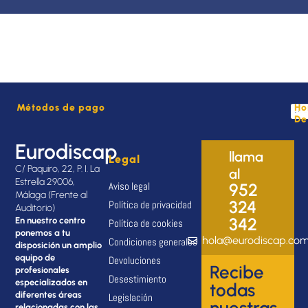
Métodos de pago
Ho
De
Eurodiscap
llama
Legal
C/ Paquiro, 22, P. I. La
al
Estrella 29006,
Aviso legal
952
Málaga (Frente al
324
Política de privacidad
Auditorio)
342
En nuestro centro
Política de cookies
ponemos a tu
hola@eurodiscap.co
Condiciones generales
disposición un amplio
equipo de
Devoluciones
Recibe
profesionales
Desestimiento
especializados en
todas
diferentes áreas
Legislación
nuestras
relacionadas con las