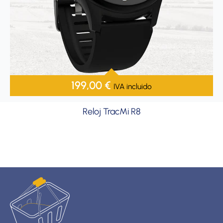
199,00
€
IVA incluido
Reloj TracMi R8