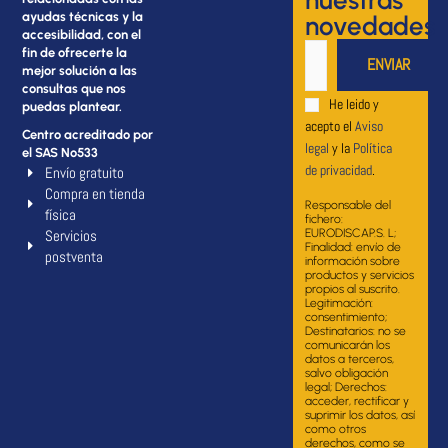
ayudas técnicas y la
novedades
accesibilidad, con el
fin de ofrecerte la
mejor solución a las
consultas que nos
He leido y
puedas plantear.
acepto el
Aviso
Centro acreditado por
legal
y la
Política
el SAS Nº533
de privacidad
.
Envío gratuito
Compra en tienda
Responsable del
física
fichero:
Servicios
EURODISCAP.S. L;
Finalidad: envío de
postventa
información sobre
productos y servicios
propios al suscrito.
Legitimación:
consentimiento;
Destinatarios: no se
comunicarán los
datos a terceros,
salvo obligación
legal; Derechos:
acceder, rectificar y
suprimir los datos, así
como otros
derechos, como se