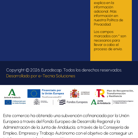
explica en la
información
adicional. Más
información en
nuestra Política de
Privacidad.
Los campos
marcados con * son
necesarios para
llevar a cabo el
proceso de envío.
Copyright © 2026. Eurodiscap. Todos los derechos reservados.
Desarrollado por
e-Tecnia Soluciones
Este comercio ha obtenido una subvención cofinanciada por la Unión
Europea a través del Fondo Europeo de Desarrollo Regional y la
Administración de la Junta de Andalucía, a través de la Consejería de
Empleo, Empresa y Trabajo Autónomo con el objetivo de conseguir un