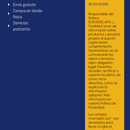
de privacidad
.
Envío gratuito
Compra en tienda
Responsable del
física
fichero:
Servicios
EURODISCAP.S. L;
Finalidad: envío de
postventa
información sobre
productos y servicios
propios al suscrito.
Legitimación:
consentimiento;
Destinatarios: no se
comunicarán los
datos a terceros,
salvo obligación
legal; Derechos:
acceder, rectificar y
suprimir los datos, así
como otros
derechos, como se
explica en la
información
adicional. Más
información en
nuestra Política de
Privacidad.
Los campos
marcados con * son
necesarios para
llevar a cabo el