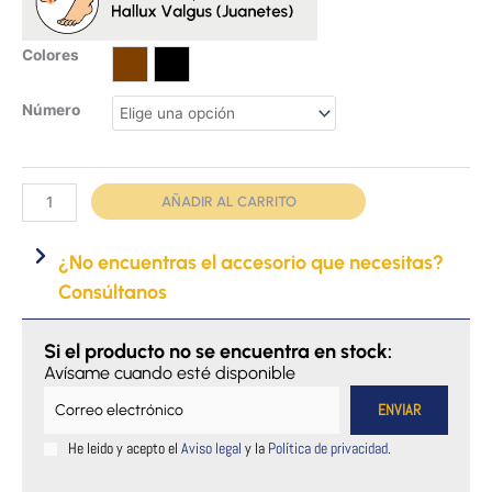
Sandalia
Colores
para
Marrón
Negro
juanetes
Número
cantidad
AÑADIR AL CARRITO
¿No encuentras el accesorio que necesitas?
Consúltanos
Si el producto no se encuentra en stock:
Avísame cuando esté disponible
He leido y acepto el
Aviso legal
y la
Política de privacidad
.