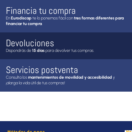
Financia tu compra
En
Eurodiscap
te lo ponemos fácil con
tres formas diferentes para
financiar tu compra
.
Devoluciones
Dispondrás de
15 días
para devolver tus compras.
Servicios postventa
Consulta los
mantenimientos de movilidad y accesibilidad
y
¡alarga la vida útil de tus compras!
Métodos de pago
Ho