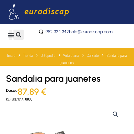
Ir
al
contenido
952 324 342
hola@eurodiscap.com
0
Carrito
Inicio
Tienda
Ortopedia
Vida diaria
Calzado
Sandalia para
juanetes
Sandalia para juanetes
87,89
€
Desde
REFERENCIA:
0803