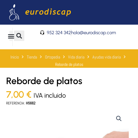
Ir
al
contenido
952 324 342
hola@eurodiscap.com
0
Carrito
Inicio
Tienda
Ortopedia
Vida diaria
Ayudas vida diaria
Reborde de platos
Reborde de platos
7,00
€
IVA incluido
REFERENCIA:
H5662