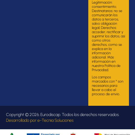
Legitimación:
consentimiento;
Destinatarios: no se
comunicarán los
datos a terceros,
salvo obligación
legal; Derechos:
acceder, rectificar y
suprimir los datos, así
como otros
derechos, como se
explica en la
información
adicional. Más
información en
nuestra Política de
Privacidad.
Los campos
marcados con * son
necesarios para
llevar a cabo el
proceso de envío.
Copyright © 2026. Eurodiscap. Todos los derechos reservados.
Desarrollado por
e-Tecnia Soluciones