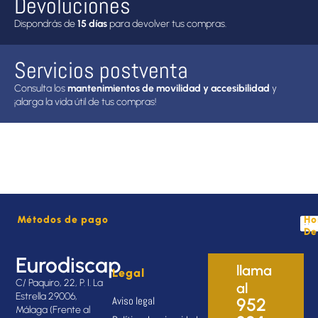
Devoluciones
Dispondrás de
15 días
para devolver tus compras.
Servicios postventa
Consulta los
mantenimientos de movilidad y accesibilidad
y
¡alarga la vida útil de tus compras!
Métodos de pago
Ho
De
Eurodiscap
llama
Legal
C/ Paquiro, 22, P. I. La
al
Estrella 29006,
Aviso legal
952
Málaga (Frente al