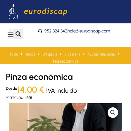
Ir
al
contenido
952 324 342
hola@eurodiscap.com
0
Carrito
Inicio
Tienda
Ortopedia
Vida diaria
Ayudas vida diaria
Pinza económica
Pinza económica
14,00
€
Desde
IVA incluido
REFERENCIA:
H805