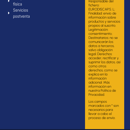
Responsable del
física
fichero:
Servicios
EURODISCAP.S. L;
Finalidad: envío de
postventa
información sobre
productos y servicios
propios al suscrito.
Legitimación:
consentimiento;
Destinatarios: no se
comunicarán los
datos a terceros,
salvo obligación
legal; Derechos:
acceder, rectificar y
suprimir los datos, así
como otros
derechos, como se
explica en la
información
adicional. Más
información en
nuestra Política de
Privacidad.
Los campos
marcados con * son
necesarios para
llevar a cabo el
proceso de envío.