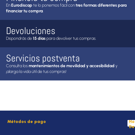
En
Eurodiscap
te lo ponemos fácil con
tres formas diferentes para
financiar tu compra
.
Devoluciones
Dispondrás de
15 días
para devolver tus compras.
Servicios postventa
Consulta los
mantenimientos de movilidad y accesibilidad
y
¡alarga la vida útil de tus compras!
Métodos de pago
Ho
De