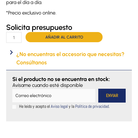
para el día a día.
*Precio exclusivo online.
Solicita presupuesto
Partidor
AÑADIR AL CARRITO
de
pastillas
¿No encuentras el accesorio que necesitas?
Safety
Consúltanos
Plus
cantidad
Si el producto no se encuentra en stock:
Avísame cuando esté disponible
He leido y acepto el
Aviso legal
y la
Política de privacidad
.