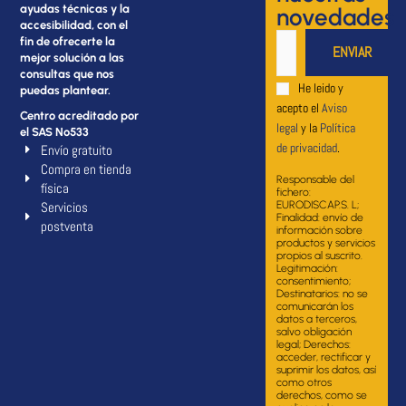
ayudas técnicas y la
novedades
accesibilidad, con el
fin de ofrecerte la
mejor solución a las
consultas que nos
He leido y
puedas plantear.
acepto el
Aviso
Centro acreditado por
legal
y la
Política
el SAS Nº533
de privacidad
.
Envío gratuito
Compra en tienda
Responsable del
física
fichero:
Servicios
EURODISCAP.S. L;
Finalidad: envío de
postventa
información sobre
productos y servicios
propios al suscrito.
Legitimación:
consentimiento;
Destinatarios: no se
comunicarán los
datos a terceros,
salvo obligación
legal; Derechos:
acceder, rectificar y
suprimir los datos, así
como otros
derechos, como se