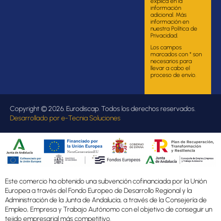
explica en la
información
adicional. Más
información en
nuestra Política de
Privacidad.
Los campos
marcados con * son
necesarios para
llevar a cabo el
proceso de envío.
Copyright © 2026. Eurodiscap. Todos los derechos reservados.
Desarrollado por
e-Tecnia Soluciones
Este comercio ha obtenido una subvención cofinanciada por la Unión
Europea a través del Fondo Europeo de Desarrollo Regional y la
Administración de la Junta de Andalucía, a través de la Consejería de
Empleo, Empresa y Trabajo Autónomo con el objetivo de conseguir un
tejido empresarial más competitivo.