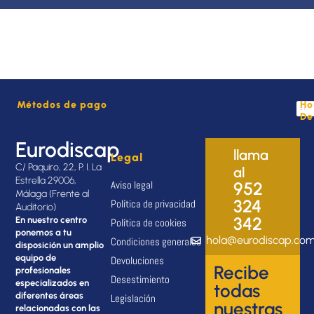
Métodos de pago
Ho
De
Eurodiscap
llama
Legal
C/ Paquiro, 22, P. I. La
al
Estrella 29006,
Aviso legal
952
Málaga (Frente al
324
Política de privacidad
Auditorio)
342
En nuestro centro
Política de cookies
ponemos a tu
hola@eurodiscap.co
Condiciones generales
disposición un amplio
equipo de
Devoluciones
Recibe
profesionales
Desestimiento
especializados en
todas
diferentes áreas
Legislación
nuestras
relacionadas con las