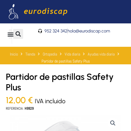
Ir
al
contenido
952 324 342
hola@eurodiscap.com
0
Carrito
Inicio
Tienda
Ortopedia
Vida diaria
Ayudas vida diaria
Partidor de pastillas Safety Plus
Partidor de pastillas Safety
Plus
12,00
€
IVA incluido
REFERENCIA:
H9929