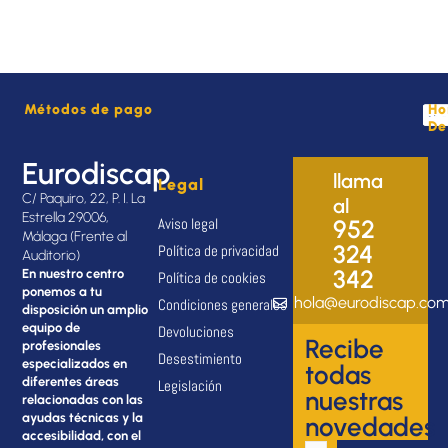
Métodos de pago
Ho
De
Eurodiscap
llama
Legal
C/ Paquiro, 22, P. I. La
al
Estrella 29006,
Aviso legal
952
Málaga (Frente al
324
Política de privacidad
Auditorio)
342
En nuestro centro
Política de cookies
ponemos a tu
hola@eurodiscap.co
Condiciones generales
disposición un amplio
equipo de
Devoluciones
Recibe
profesionales
Desestimiento
especializados en
todas
diferentes áreas
Legislación
nuestras
relacionadas con las
ayudas técnicas y la
novedades
accesibilidad, con el