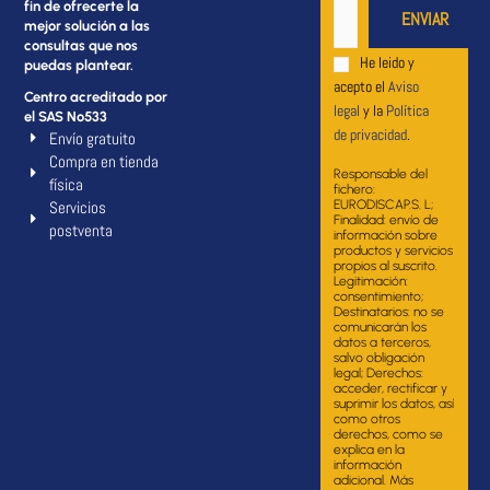
fin de ofrecerte la
mejor solución a las
consultas que nos
He leido y
puedas plantear.
acepto el
Aviso
Centro acreditado por
legal
y la
Política
el SAS Nº533
de privacidad
.
Envío gratuito
Compra en tienda
Responsable del
física
fichero:
Servicios
EURODISCAP.S. L;
Finalidad: envío de
postventa
información sobre
productos y servicios
propios al suscrito.
Legitimación:
consentimiento;
Destinatarios: no se
comunicarán los
datos a terceros,
salvo obligación
legal; Derechos:
acceder, rectificar y
suprimir los datos, así
como otros
derechos, como se
explica en la
información
adicional. Más