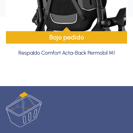
Bajo pedido
Respaldo Comfort Acta-Back Permobil M1