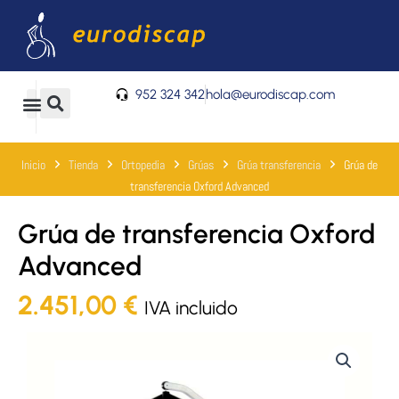
Ir
al
contenido
952 324 342
hola@eurodiscap.com
0
Carrito
Inicio
Tienda
Ortopedia
Grúas
Grúa transferencia
Grúa de
transferencia Oxford Advanced
Grúa de transferencia Oxford
Advanced
2.451,00
€
IVA incluido