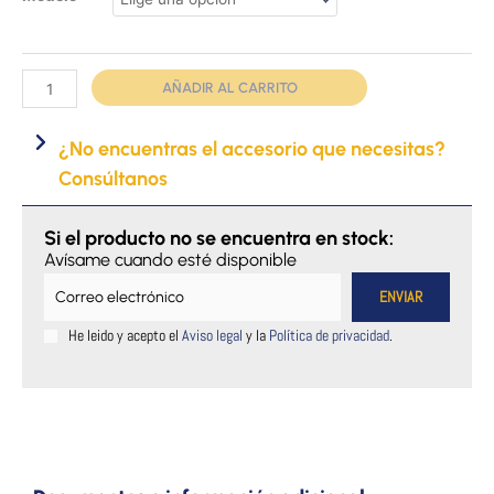
de
transferencia
Oxford
AÑADIR AL CARRITO
Advanced
cantidad
¿No encuentras el accesorio que necesitas?
Consúltanos
Si el producto no se encuentra en stock:
Avísame cuando esté disponible
He leido y acepto el
Aviso legal
y la
Política de privacidad
.