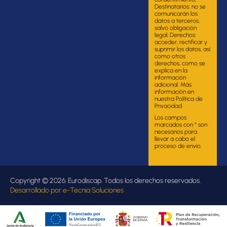
Destinatarios: no se
comunicarán los
datos a terceros,
salvo obligación
legal; Derechos:
acceder, rectificar y
suprimir los datos, así
como otros
derechos, como se
explica en la
información
adicional. Más
información en
nuestra Política de
Privacidad.
Los campos
marcados con * son
necesarios para
llevar a cabo el
proceso de envío.
Copyright © 2026. Eurodiscap. Todos los derechos reservados.
Desarrollado por
e-Tecnia Soluciones