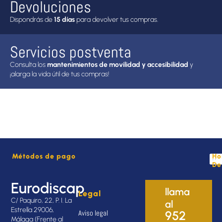
Devoluciones
Dispondrás de
15 días
para devolver tus compras.
Servicios postventa
Consulta los
mantenimientos de movilidad y accesibilidad
y
¡alarga la vida útil de tus compras!
Métodos de pago
Ho
De
Eurodiscap
llama
Legal
C/ Paquiro, 22, P. I. La
al
Estrella 29006,
Aviso legal
952
Málaga (Frente al