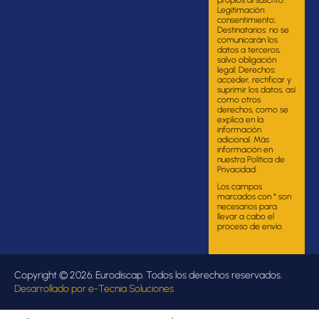
propios al suscrito.
Legitimación:
consentimiento;
Destinatarios: no se
comunicarán los
datos a terceros,
salvo obligación
legal; Derechos:
acceder, rectificar y
suprimir los datos, así
como otros
derechos, como se
explica en la
información
adicional. Más
información en
nuestra Política de
Privacidad.
Los campos
marcados con * son
necesarios para
llevar a cabo el
proceso de envío.
Copyright © 2026. Eurodiscap. Todos los derechos reservados.
Desarrollado por
e-Tecnia Soluciones