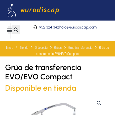
Ir
al
contenido
952 324 342
hola@eurodiscap.com
0
Carrito
Inicio
Tienda
Ortopedia
Grúas
Grúa transferencia
Grúa de
transferencia EVO/EVO Compact
Grúa de transferencia
EVO/EVO Compact
Disponible en tienda