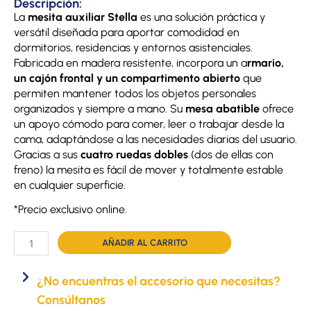
Descripción:
La
mesita auxiliar Stella
es una solución práctica y
versátil diseñada para aportar comodidad en
dormitorios, residencias y entornos asistenciales.
Fabricada en madera resistente, incorpora un a
rmario,
un cajón frontal y un compartimento abierto
que
permiten mantener todos los objetos personales
organizados y siempre a mano. Su
mesa abatible
ofrece
un apoyo cómodo para comer, leer o trabajar desde la
cama, adaptándose a las necesidades diarias del usuario.
Gracias a sus
cuatro ruedas dobles
(dos de ellas con
freno) la mesita es fácil de mover y totalmente estable
en cualquier superficie.
*Precio exclusivo online.
Mesita
AÑADIR AL CARRITO
de
noche
¿No encuentras el accesorio que necesitas?
Stella
Consúltanos
cantidad