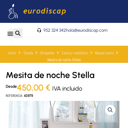
Ir
al
contenido
952 324 342
hola@eurodiscap.com
0
Carrito
Inicio
Tienda
Ortopedia
Cama y mobiliario
Mesas cama
Mesita de noche Stella
Mesita de noche Stella
450,00
€
Desde
IVA incluido
REFERENCIA:
AD979