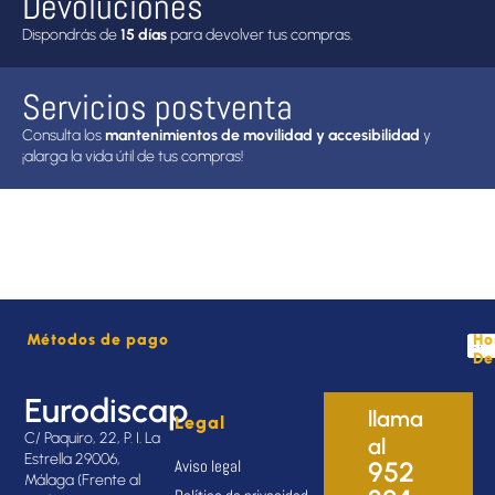
Devoluciones
Dispondrás de
15 días
para devolver tus compras.
Servicios postventa
Consulta los
mantenimientos de movilidad y accesibilidad
y
¡alarga la vida útil de tus compras!
Métodos de pago
Ho
De
Eurodiscap
llama
Legal
C/ Paquiro, 22, P. I. La
al
Estrella 29006,
Aviso legal
952
Málaga (Frente al