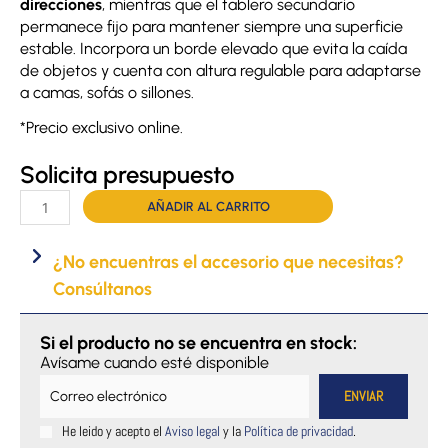
direcciones
, mientras que el tablero secundario
permanece fijo para mantener siempre una superficie
estable. Incorpora un borde elevado que evita la caída
de objetos y cuenta con altura regulable para adaptarse
a camas, sofás o sillones.
*Precio exclusivo online.
Solicita presupuesto
Mesita
AÑADIR AL CARRITO
de
doble
¿No encuentras el accesorio que necesitas?
tablero
Consúltanos
cantidad
Si el producto no se encuentra en stock:
Avísame cuando esté disponible
He leido y acepto el
Aviso legal
y la
Política de privacidad
.