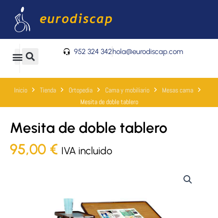
Ir
al
contenido
952 324 342
hola@eurodiscap.com
0
Carrito
Inicio
Tienda
Ortopedia
Cama y mobiliario
Mesas cama
Mesita de doble tablero
Mesita de doble tablero
95,00
€
IVA incluido