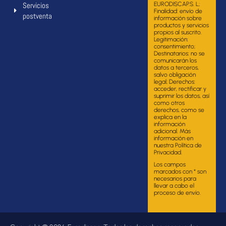
Servicios
EURODISCAP.S. L;
Finalidad: envío de
postventa
información sobre
productos y servicios
propios al suscrito.
Legitimación:
consentimiento;
Destinatarios: no se
comunicarán los
datos a terceros,
salvo obligación
legal; Derechos:
acceder, rectificar y
suprimir los datos, así
como otros
derechos, como se
explica en la
información
adicional. Más
información en
nuestra Política de
Privacidad.
Los campos
marcados con * son
necesarios para
llevar a cabo el
proceso de envío.