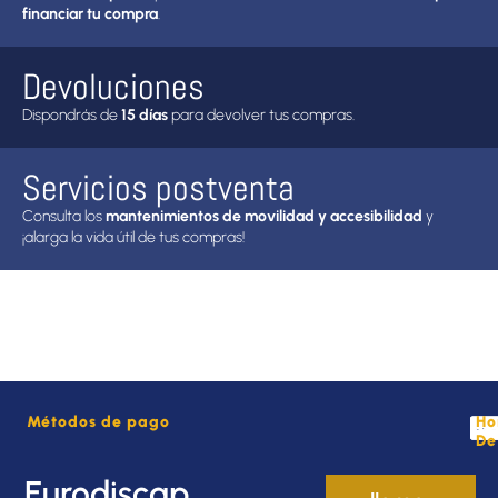
financiar tu compra
.
Devoluciones
Dispondrás de
15 días
para devolver tus compras.
Servicios postventa
Consulta los
mantenimientos de movilidad y accesibilidad
y
¡alarga la vida útil de tus compras!
Métodos de pago
Ho
De
Eurodiscap