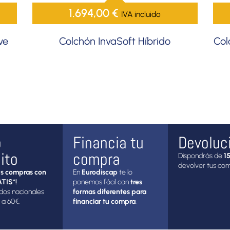
1.694,00
€
IVA incluido
ve
Colchón InvaSoft Híbrido
Col
o
Financia tu
Devoluc
ito
compra
Dispondrás de
15
devolver tus co
s compras con
En
Eurodiscap
te lo
TIS*!
ponemos fácil con
tres
dos nacionales
formas diferentes para
 a 60€.
financiar tu compra
.