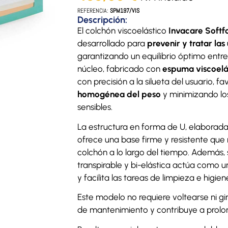
REFERENCIA:
SPM197/VIS
Descripción:
El colchón viscoelástico
Invacare Softf
desarrollado para
prevenir y tratar las
garantizando un equilibrio óptimo entr
núcleo, fabricado con
espuma viscoelá
con precisión a la silueta del usuario, 
homogénea del peso
y minimizando lo
sensibles.
La estructura en forma de U, elaborad
ofrece una base firme y resistente que 
colchón a lo largo del tiempo. Además,
transpirable y bi-elástica actúa como un
y facilita las tareas de limpieza e higiene
Este modelo no requiere voltearse ni gi
de mantenimiento y contribuye a prolon