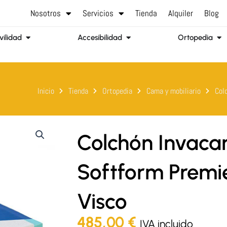
Nosotros
Servicios
Tienda
Alquiler
Blog
Abrir Movilidad
Abrir Accesibilidad
Abr
ilidad
Accesibilidad
Ortopedia
Inicio
Tienda
Ortopedia
Cama y mobiliario
Col
Colchón Invaca
Softform Premi
Visco
485,00
€
IVA incluido