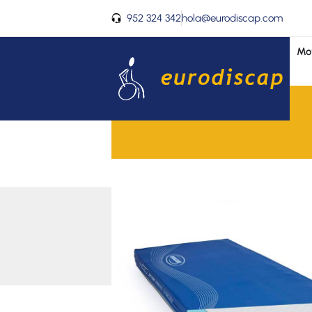
Ir
952 324 342
hola@eurodiscap.com
al
contenido
Mov