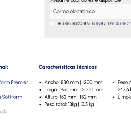
He leido y acepto el
Aviso legal
y la
Política de pr
nal:
Características técnicas
form Premier
Ancho: 880 mm | 1200 mm
Peso m
Largo: 1950 mm | 2000 mm
247,6 
n Softform
Altura: 152 mm | 152 mm
Limpi
Peso total: 13kg | 13,5 kg
n de