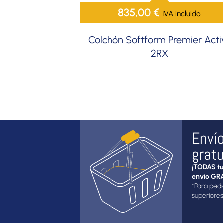
835,00
€
IVA incluido
Colchón Softform Premier Acti
2RX
Enví
gratu
¡TODAS tu
envío GRA
*Para pedi
superiores