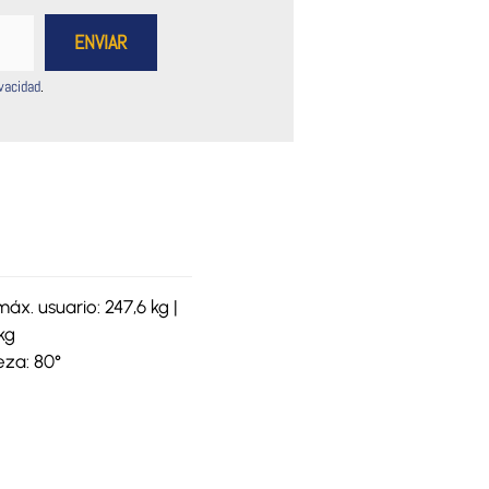
ivacidad
.
áx. usuario: 247,6 kg |
kg
eza: 80°