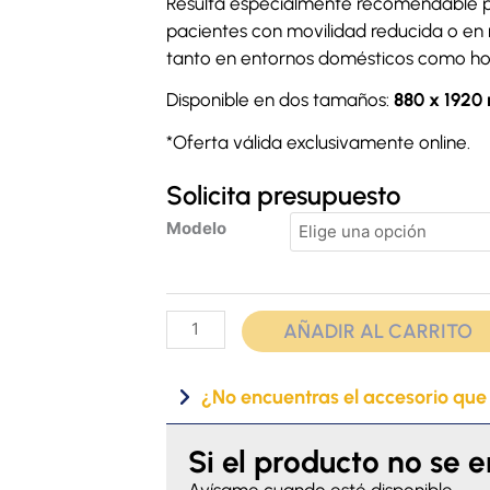
Resulta especialmente recomendable p
pacientes con movilidad reducida o en 
tanto en entornos domésticos como hos
Disponible en dos tamaños:
880 x 1920
*Oferta válida exclusivamente online.
Solicita presupuesto
Colchón
Modelo
Invacare
Softform
Premier
Visco
AÑADIR AL CARRITO
cantidad
¿No encuentras el accesorio que
Si el producto no se 
Avísame cuando esté disponible