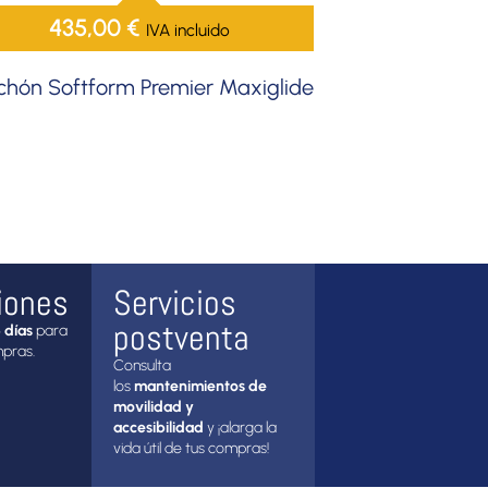
435,00
€
IVA incluido
chón Softform Premier Maxiglide
iones
Servicios
postventa
 días
para
mpras.
Consulta
los
mantenimientos de
movilidad y
accesibilidad
y ¡alarga la
vida útil de tus compras!