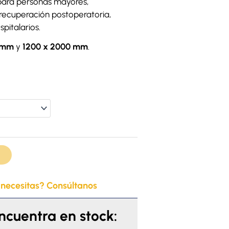
ara personas mayores,
recuperación postoperatoria,
pitalarios.
 mm
y
1200 x 2000 mm
.
 necesitas? Consúltanos
encuentra en stock: