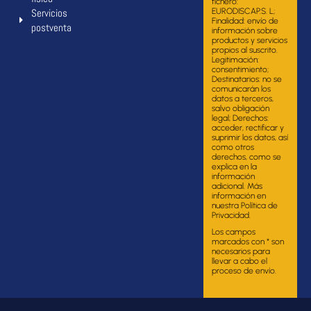
fichero:
Servicios
EURODISCAP.S. L;
Finalidad: envío de
postventa
información sobre
productos y servicios
propios al suscrito.
Legitimación:
consentimiento;
Destinatarios: no se
comunicarán los
datos a terceros,
salvo obligación
legal; Derechos:
acceder, rectificar y
suprimir los datos, así
como otros
derechos, como se
explica en la
información
adicional. Más
información en
nuestra Política de
Privacidad.
Los campos
marcados con * son
necesarios para
llevar a cabo el
proceso de envío.