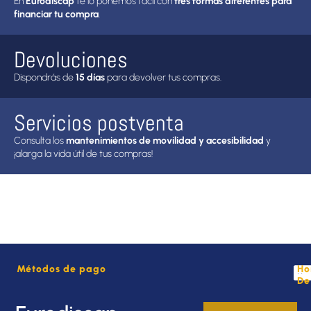
En
Eurodiscap
te lo ponemos fácil con
tres formas diferentes para
financiar tu compra
.
Devoluciones
Dispondrás de
15 días
para devolver tus compras.
Servicios postventa
Consulta los
mantenimientos de movilidad y accesibilidad
y
¡alarga la vida útil de tus compras!
Métodos de pago
Ho
De