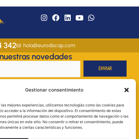
I
F
L
Y
W
h.
n
a
i
o
h
s
c
n
u
a
t
e
k
t
t
a
b
e
u
s
4 342
hola@eurodiscap.com
g
o
d
b
a
 nuestras novedades
r
o
i
e
p
a
k
n
p
m
legal
y la
Política de privacidad
.
Gestionar consentimiento
RODISCAP.S. L; Finalidad: envío de información sobre productos y
. Legitimación: consentimiento; Destinatarios: no se comunicarán los datos
 las mejores experiencias, utilizamos tecnologías como las cookies para
legal; Derechos: acceder, rectificar y suprimir los datos, así como otros
o acceder a la información del dispositivo. El consentimiento de estas
 la información adicional. Más información en nuestra Política de
 nos permitirá procesar datos como el comportamiento de navegación o las
ones únicas en este sitio. No consentir o retirar el consentimiento, puede
on necesarios para llevar a cabo el proceso de envío.
tivamente a ciertas características y funciones.