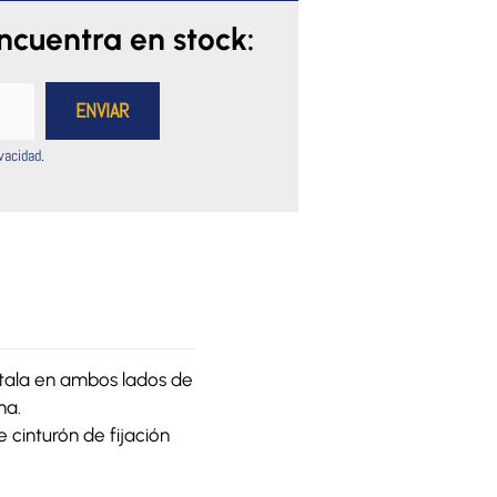
encuentra en stock:
ivacidad
.
stala en ambos lados de
ma.
e cinturón de fijación