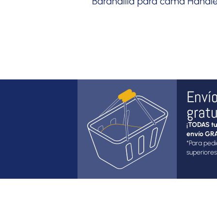
Barandilla para cama Handl
Enví
gratu
¡TODAS tu
envío GRA
*Para pedi
superiores