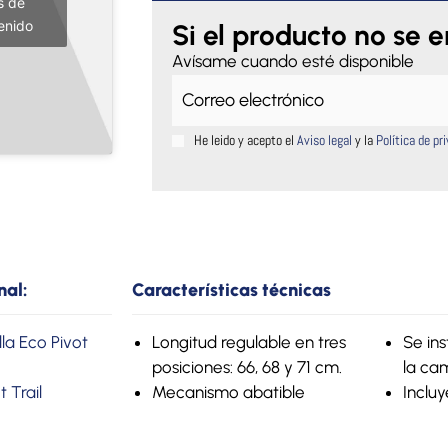
s de
abatible
enido
Eco
Si el producto no se 
Pivot
Avísame cuando esté disponible
Rail
cantidad
He leido y acepto el
Aviso legal
y la
Política de pr
nal:
Características técnicas
la Eco Pivot
Longitud regulable en tres
Se in
posiciones: 66, 68 y 71 cm.
la ca
 Trail
Mecanismo abatible
Incluy