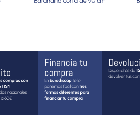
e
Barandilla corta de 90 cm
B
o
Financia tu
Devoluc
ito
compra
Dispondrás de
15
devolver tus co
s compras con
En
Eurodiscap
te lo
TIS*!
ponemos fácil con
tres
dos nacionales
formas diferentes para
 a 60€.
financiar tu compra
.