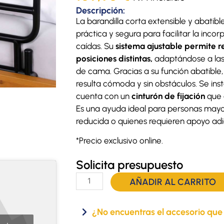
Descripción:
La barandilla corta extensible y abatible
práctica y segura para facilitar la inco
caídas. Su
sistema ajustable permite re
posiciones distintas,
adaptándose a las 
de cama. Gracias a su función abatible,
resulta cómoda y sin obstáculos. Se ins
cuenta con un
cinturón de fijación
que a
Es una ayuda ideal para personas mayor
reducida o quienes requieren apoyo adic
*Precio exclusivo online.
Solicita presupuesto
Barandilla
AÑADIR AL CARRITO
corta,
extensible
¿No encuentras el accesorio que
y