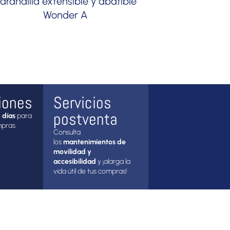
arandilla extensible y abatible
Wonder A
iones
Servicios
postventa
 días
para
mpras.
Consulta
los
mantenimientos de
movilidad y
accesibilidad
y ¡alarga la
vida útil de tus compras!