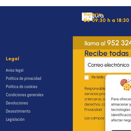
Horario:
De 09:30 h a 18:30 
952 32
llama al
Recibe todas
Legal
Aviso legal
He leido y acepto el
Aviso 
Política de privacidad
Política de cookies
Responsable del fichero: EU
servicios propios al suscrito
Condiciones generales
Para ofrecer
a terceros, salvo obligación 
Devoluciones
almacenar y/
derechos, como se explica en
tecnologías
Privacidad.
Desestimiento
identificaci
Los campos marcados con * s
Legislación
afectar nega