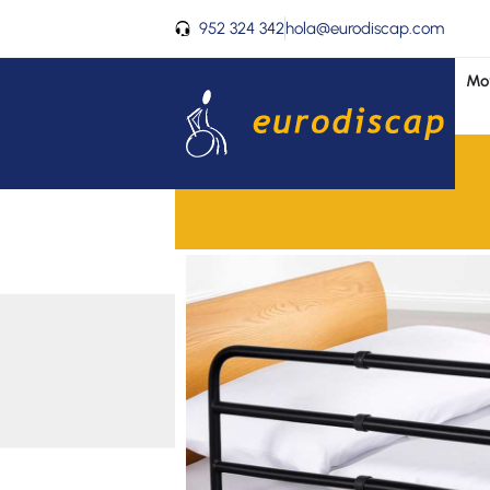
Ir
952 324 342
hola@eurodiscap.com
al
contenido
Mov