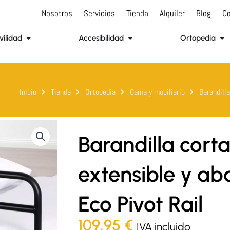
Nosotros
Servicios
Tienda
Alquiler
Blog
Co
Abrir Movilidad
Abrir Accesibilidad
Abr
ilidad
Accesibilidad
Ortopedia
Inicio
Tienda
Ortopedia
Cama y mobiliario
Barandill
Barandilla corta
extensible y aba
Eco Pivot Rail
109,95
€
IVA incluido