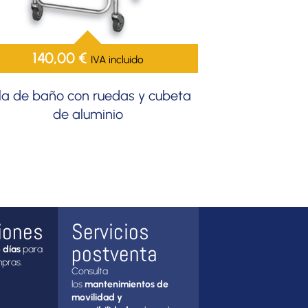
140,00
€
IVA incluido
lla de baño con ruedas y cubeta
de aluminio
iones
Servicios
postventa
 días
para
mpras.
Consulta
los
mantenimientos de
movilidad y