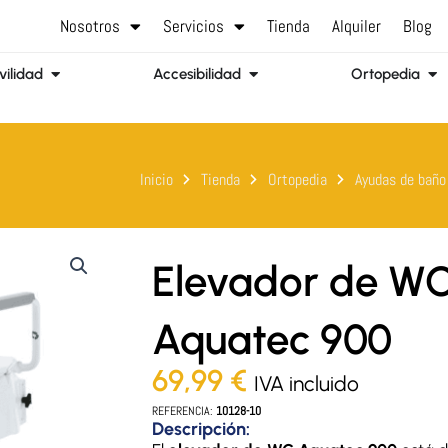
Nosotros
Servicios
Tienda
Alquiler
Blog
Abrir Movilidad
Abrir Accesibilidad
Abr
ilidad
Accesibilidad
Ortopedia
Inicio
Tienda
Ortopedia
Ayudas de baño
Elevador de W
Aquatec 900
69,99
€
IVA incluido
REFERENCIA:
10128-10
Descripción: