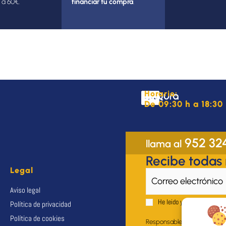
 a 60€.
financiar tu compra
.
Horario:
De 09:30 h a 18:30 
952 32
llama al
Recibe todas
Legal
Aviso legal
He leido y acepto el
Aviso 
Política de privacidad
Política de cookies
Responsable del fichero: EU