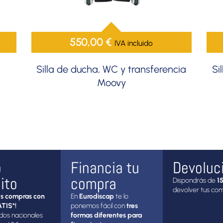
550,00
€
IVA incluido
Silla de ducha, WC y transferencia
Si
Moovy
o
Financia tu
Devoluc
ito
compra
Dispondrás de
15
devolver tus co
s compras con
En
Eurodiscap
te lo
TIS*!
ponemos fácil con
tres
dos nacionales
formas diferentes para