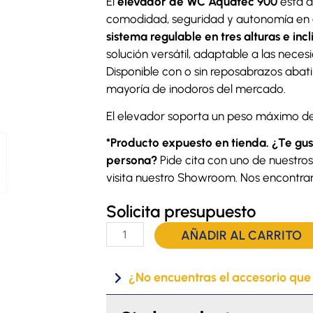
El
elevador de WC Aquatec 900
está d
comodidad, seguridad y autonomía en el
sistema regulable en tres alturas e incl
solución versátil, adaptable a las nece
Disponible con o sin reposabrazos abati
mayoría de inodoros del mercado.
El elevador soporta un peso máximo de
*Producto expuesto en tienda. ¿Te gus
persona?
Pide cita con uno de nuestros
visita nuestro Showroom. Nos encontra
Solicita presupuesto
Elevador
AÑADIR AL CARRITO
de
WC
¿No encuentras el accesorio que
Aquatec
900