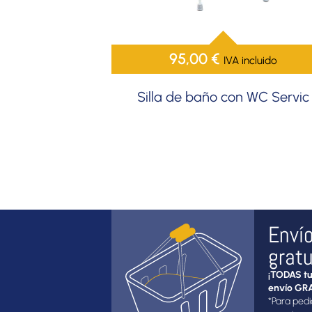
95,00
€
IVA incluido
Silla de baño con WC Servic
Enví
gratu
¡TODAS tu
envío GRA
*Para pedi