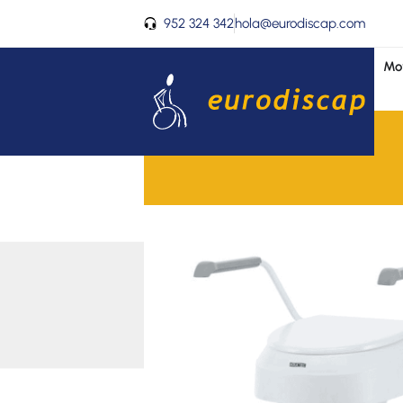
Ir
952 324 342
hola@eurodiscap.com
al
contenido
Mov