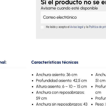
cantidad
Si el producto no se 
Avísame cuando esté disponible
He leido y acepto el
Aviso legal
y la
Política de pr
nal:
Características técnicas
Anchura asiento: 36 cm
Anchu
Profundidad asiento: 42,5 cm
51 cm
Altura asiento: 6 – 10 – 15 cm
Profu
Anchura con reposabrazos:
cm
59 cm
Profu
Anchura sin reposabrazos: 43
Peso: