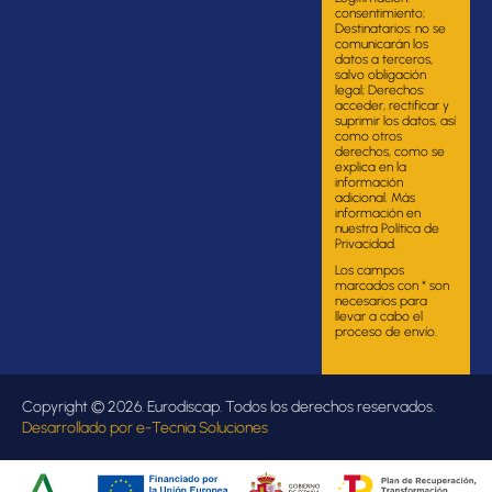
consentimiento;
Destinatarios: no se
comunicarán los
datos a terceros,
salvo obligación
legal; Derechos:
acceder, rectificar y
suprimir los datos, así
como otros
derechos, como se
explica en la
información
adicional. Más
información en
nuestra Política de
Privacidad.
Los campos
marcados con * son
necesarios para
llevar a cabo el
proceso de envío.
Copyright © 2026. Eurodiscap. Todos los derechos reservados.
Desarrollado por
e-Tecnia Soluciones