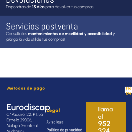
Dispondrás de
15 días
para devolver tus compras.
Servicios postventa
Consulta los
mantenimientos de movilidad y accesibilidad
y
¡alarga la vida útil de tus compras!
Métodos de pago
Ho
De
Eurodiscap
llama
Legal
C/ Paquiro, 22, P. I. La
al
Estrella 29006,
Aviso legal
952
Málaga (Frente al
324
Política de privacidad
Auditorio)