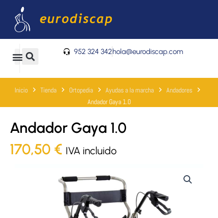
Ir
al
contenido
952 324 342
hola@eurodiscap.com
0
Carrito
Inicio
Tienda
Ortopedia
Ayudas a la marcha
Andadores
Andador Gaya 1.0
Andador Gaya 1.0
170,50
€
IVA incluido