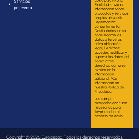
Servicios
EURODISCAP.S. L;
Finalidad: envío de
postventa
información sobre
productos y servicios
propios al suscrito.
Legitimación:
consentimiento;
Destinatarios: no se
comunicarán los
datos a terceros,
salvo obligación
legal; Derechos:
acceder, rectificar y
suprimir los datos, así
como otros
derechos, como se
explica en la
información
adicional. Más
información en
nuestra Política de
Privacidad.
Los campos
marcados con * son
necesarios para
llevar a cabo el
proceso de envío.
Copyright © 2026. Eurodiscap. Todos los derechos reservados.