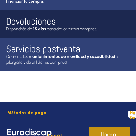
financiar tu compra
.
Devoluciones
Dispondrás de
15 días
para devolver tus compras.
Servicios postventa
Consulta los
mantenimientos de movilidad y accesibilidad
y
¡alarga la vida útil de tus compras!
Métodos de pago
Ho
De
Eurodiscap
llama
Legal