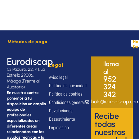
Métodos de pago
Ho
De
Eurodiscap
llama
Legal
C/ Paquiro, 22, P. I. La
al
Estrella 29006,
Aviso legal
952
Málaga (Frente al
324
Política de privacidad
Auditorio)
342
En nuestro centro
Política de cookies
ponemos a tu
hola@eurodiscap.co
Condiciones generales
disposición un amplio
equipo de
Devoluciones
Recibe
profesionales
Desestimiento
especializados en
todas
diferentes áreas
Legislación
nuestras
relacionadas con las
ayudas técnicas y la