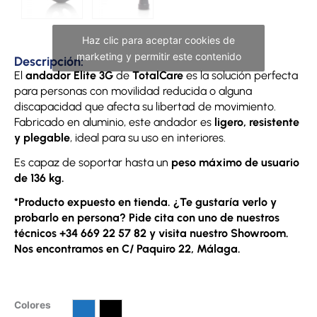
Haz clic para aceptar cookies de
marketing y permitir este contenido
Descripción:
El
andador Elite 3G
de
TotalCare
es la solución perfecta
para personas con movilidad reducida o alguna
discapacidad que afecta su libertad de movimiento.
Fabricado en aluminio, este andador es
ligero, resistente
y plegable
, ideal para su uso en interiores.
Es capaz de soportar hasta un
peso máximo de usuario
de 136 kg.
*Producto expuesto en tienda. ¿Te gustaría verlo y
probarlo en persona? Pide cita con uno de nuestros
técnicos +34 669 22 57 82 y visita nuestro Showroom.
Nos encontramos en C/ Paquiro 22, Málaga.
Andador
Colores