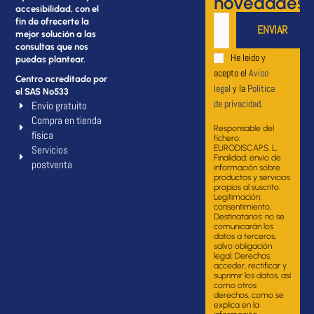
novedades
accesibilidad, con el
fin de ofrecerte la
mejor solución a las
consultas que nos
He leido y
puedas plantear.
acepto el
Aviso
Centro acreditado por
legal
y la
Política
el SAS Nº533
de privacidad
.
Envío gratuito
Compra en tienda
Responsable del
física
fichero:
Servicios
EURODISCAP.S. L;
Finalidad: envío de
postventa
información sobre
productos y servicios
propios al suscrito.
Legitimación:
consentimiento;
Destinatarios: no se
comunicarán los
datos a terceros,
salvo obligación
legal; Derechos:
acceder, rectificar y
suprimir los datos, así
como otros
derechos, como se
explica en la