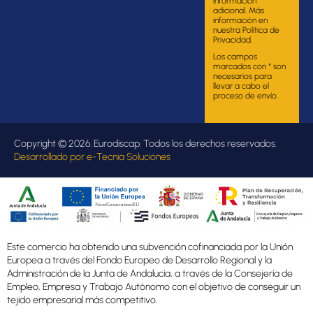
información
adicional. Más
información en
nuestra Política de
Privacidad.
Los campos
marcados con * son
necesarios para
llevar a cabo el
proceso de envío.
Copyright © 2026. Eurodiscap. Todos los derechos reservados.
Desarrollado por
e-Tecnia Soluciones
Este comercio ha obtenido una subvención cofinanciada por la Unión
Europea a través del Fondo Europeo de Desarrollo Regional y la
Administración de la Junta de Andalucía, a través de la Consejería de
Empleo, Empresa y Trabajo Autónomo con el objetivo de conseguir un
tejido empresarial más competitivo.