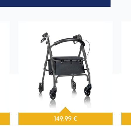
149,99
€