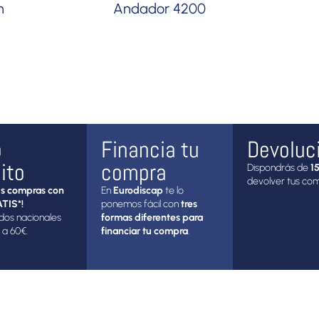
n
Andador 4200
o
Financia tu
Devoluc
ito
compra
Dispondrás de
15
devolver tus co
s compras con
En
Eurodiscap
te lo
TIS*!
ponemos fácil con
tres
dos nacionales
formas diferentes para
 a 60€.
financiar tu compra
.