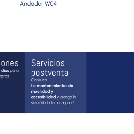
Andador W04
iones
Servicios
postventa
 días
para
mpras.
Consulta
los
mantenimientos de
movilidad y
accesibilidad
y ¡alarga la
vida útil de tus compras!