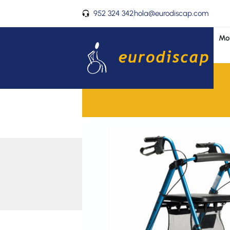
Ir
952 324 342
hola@eurodiscap.com
al
contenido
Mov