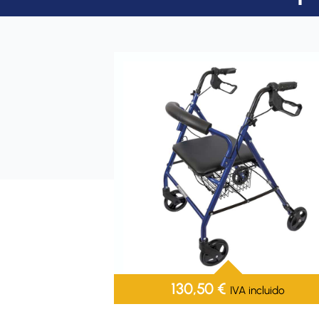
130,50
€
IVA incluido