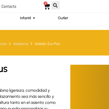
0
Carrito
Contacto
ir Ortopedia
Abrir Infantil
Infantil
Outlet
archa
Andadores
Andador Eco Plus
us
ina ligereza, comodidad y
lazamiento sea más sencillo y
ltura tanto en el asiento como
ario pueda personalizar su