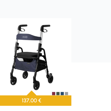
137,00
€