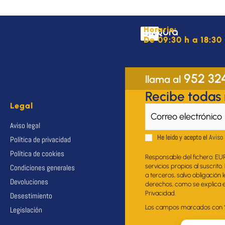
Horario:
De 09:30 h a 18:30 
952 32
llama al
Recibe todas
Legal
Aviso legal
He leido y acepto el
Aviso 
Política de privacidad
Política de cookies
Responsable del fichero: EU
servicios propios al suscrito
Condiciones generales
a terceros, salvo obligación 
Devoluciones
derechos, como se explica en
Privacidad.
Desestimiento
Los campos marcados con * s
Legislación