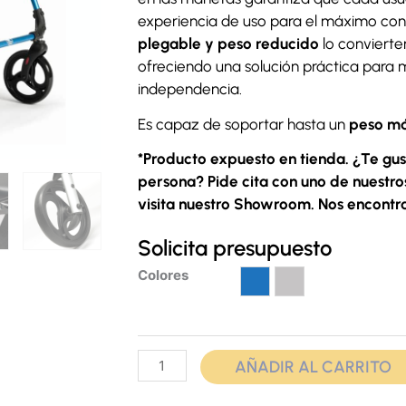
experiencia de uso para el máximo con
plegable y peso reducido
lo convierte
ofreciendo una solución práctica para m
independencia.
Es capaz de soportar hasta un
peso má
*Producto expuesto en tienda. ¿Te gus
persona? Pide cita con uno de nuestro
visita nuestro Showroom. Nos encontr
Solicita presupuesto
Andador
Colores
Eco
Azul
Gris
Plus
cantidad
AÑADIR AL CARRITO