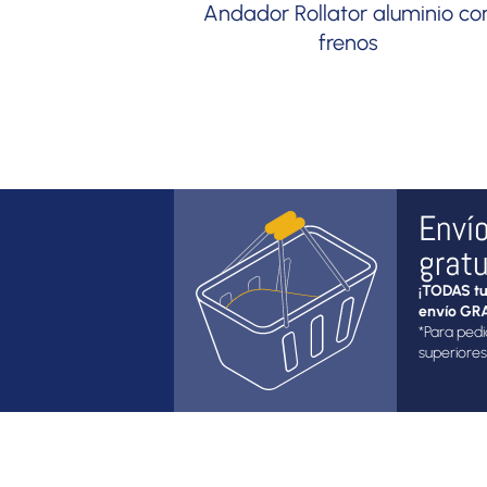
Andador Rollator aluminio co
frenos
Enví
gratu
¡TODAS tu
envío GRA
*Para pedi
superiores