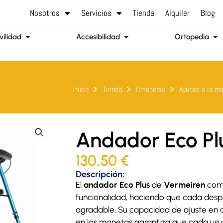
Nosotros
Servicios
Tienda
Alquiler
Blog
Abrir Movilidad
Abrir Accesibilidad
Abr
ilidad
Accesibilidad
Ortopedia
Inicio
Tienda
Ortopedia
Ayudas a la m
Andador Eco Pl
130,50
€
Descripción:
El
andador Eco Plus
de
Vermeiren
comb
funcionalidad, haciendo que cada desp
agradable. Su capacidad de ajuste en a
en las manetas garantiza que cada usu