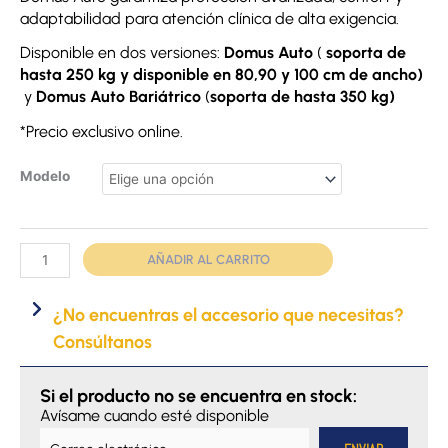
adaptabilidad para atención clínica de alta exigencia.
Disponible en dos versiones:
Domus Auto
(
soporta de
hasta 250 kg y disponible en 80,90 y 100 cm de ancho)
y
Domus Auto Bariátrico
(
soporta de hasta 350 kg)
*Precio exclusivo online.
Sobrecolchón
Modelo
Domus
Auto
|
AÑADIR AL CARRITO
Bariátrico
cantidad
¿No encuentras el accesorio que necesitas?
Consúltanos
Si el producto no se encuentra en stock:
Avísame cuando esté disponible