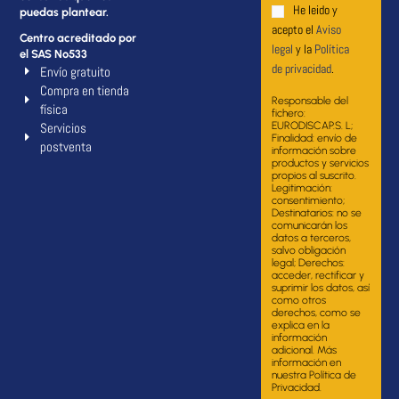
He leido y
puedas plantear.
acepto el
Aviso
Centro acreditado por
legal
y la
Política
el SAS Nº533
de privacidad
.
Envío gratuito
Compra en tienda
Responsable del
física
fichero:
Servicios
EURODISCAP.S. L;
Finalidad: envío de
postventa
información sobre
productos y servicios
propios al suscrito.
Legitimación:
consentimiento;
Destinatarios: no se
comunicarán los
datos a terceros,
salvo obligación
legal; Derechos:
acceder, rectificar y
suprimir los datos, así
como otros
derechos, como se
explica en la
información
adicional. Más
información en
nuestra Política de
Privacidad.