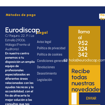
Métodos de pago
Ho
De
Eurodiscap
llama
Legal
C/ Paquiro, 22, P. I. La
al
Estrella 29006,
Aviso legal
952
Málaga (Frente al
324
Política de privacidad
Auditorio)
342
En nuestro centro
Política de cookies
ponemos a tu
hola@eurodiscap.co
Condiciones generales
disposición un amplio
equipo de
Devoluciones
Recibe
profesionales
Desestimiento
especializados en
todas
diferentes áreas
Legislación
nuestras
relacionadas con las
ayudas técnicas y la
novedades
accesibilidad, con el
fin de ofrecerte la
mejor solución a las
consultas que nos