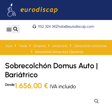
Ir
al
contenido
952 324 342
hola@eurodiscap.com
0
Carrito
Inicio
Tienda
Ortopedia
Antiescaras
Sobrecolchón antiescaras
Sobrecolchón Domus Auto | Bariátrico
Sobrecolchón Domus Auto |
Bariátrico
1.656,00
€
Desde
IVA incluido