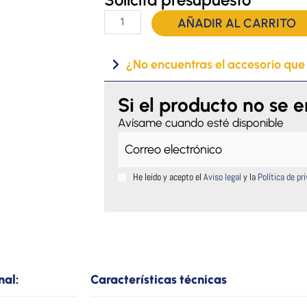
Colchón
AÑADIR AL CARRITO
de
aire
¿No encuentras el accesorio que
antiescaras
Domus
2
Si el producto no se 
plus
Avísame cuando esté disponible
cantidad
He leido y acepto el
Aviso legal
y la
Política de pr
nal:
Características técnicas