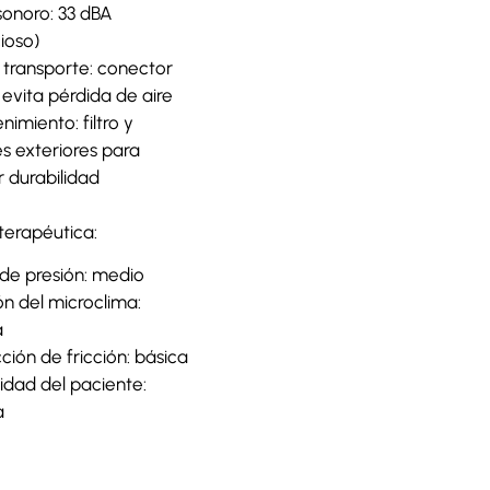
sonoro: 33 dBA
cioso)
transporte: conector
evita pérdida de aire
imiento: filtro y
es exteriores para
 durabilidad
 terapéutica:
 de presión: medio
ón del microclima:
a
ión de fricción: básica
idad del paciente:
a