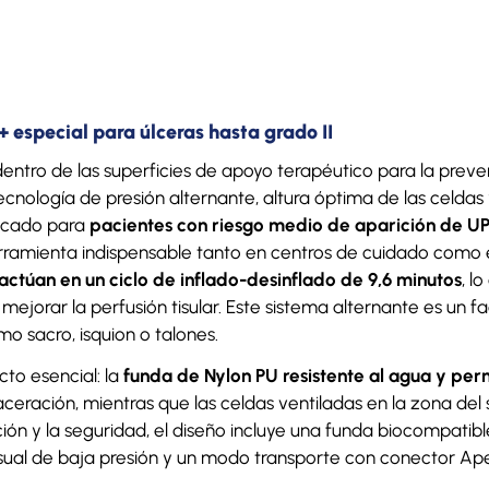
especial para úlceras hasta grado II
entro de las superficies de apoyo terapéutico para la preve
cnología de presión alternante, altura óptima de las celdas 
icado para
pacientes con riesgo medio de aparición de U
erramienta indispensable tanto en centros de cuidado como e
actúan en un ciclo de inflado-desinflado de 9,6 minutos
, l
mejorar la perfusión tisular. Este sistema alternante es un f
o sacro, isquion o talones.
cto esencial: la
funda de Nylon PU resistente al agua y pe
ración, mientras que las celdas ventiladas en la zona del s
icción y la seguridad, el diseño incluye una funda biocompatib
sual de baja presión y un modo transporte con conector Ape