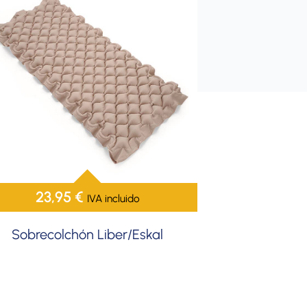
23,95
€
IVA incluido
Sobrecolchón Liber/Eskal