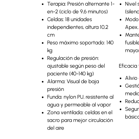
Terapia: Presión alternante 1-
Nivel 
en-2 (ciclo de 9,6 minutos)
(silen
Celdas: 18 unidades
Modo 
independientes, altura 10,2
Apex, 
cm
Manten
Peso máximo soportado: 140
fusibl
kg
mayor
Regulación de presión:
ajustable según peso del
Eficacia
paciente (40-140 kg)
Alivio
Alarma: Visual de baja
Gesti
presión
medi
Funda: nylon PU, resistente al
Reducc
agua y permeable al vapor
Segur
Zona ventilada: celdas en el
básic
sacro para mejor circulación
del aire