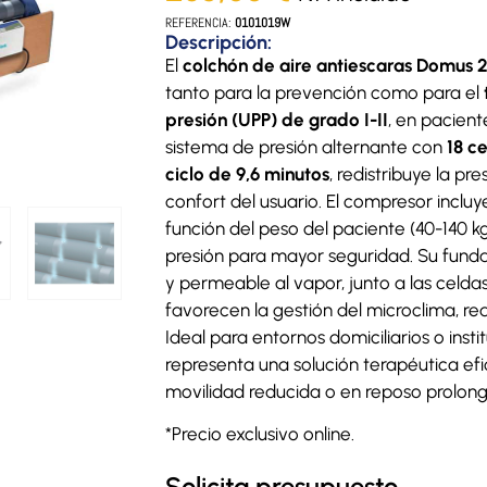
REFERENCIA:
0101019W
Descripción:
El
colchón de aire antiescaras Domus 
tanto para la prevención como para el
presión (UPP) de grado I-II
, en pacient
sistema de presión alternante con
18 c
ciclo de 9,6 minutos
, redistribuye la p
confort del usuario. El compresor inclu
función del peso del paciente (40-140 k
presión para mayor seguridad. Su funda
y permeable al vapor, junto a las celdas
favorecen la gestión del microclima, re
Ideal para entornos domiciliarios o inst
representa una solución terapéutica ef
movilidad reducida o en reposo prolon
*Precio exclusivo online.
Solicita presupuesto