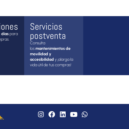
iones
Servicios
postventa
 días
para
mpras.
Consulta
los
mantenimientos de
movilidad y
accesibilidad
y ¡alarga la
vida útil de tus compras!
I
F
L
Y
W
h.
n
a
i
o
h
s
c
n
u
a