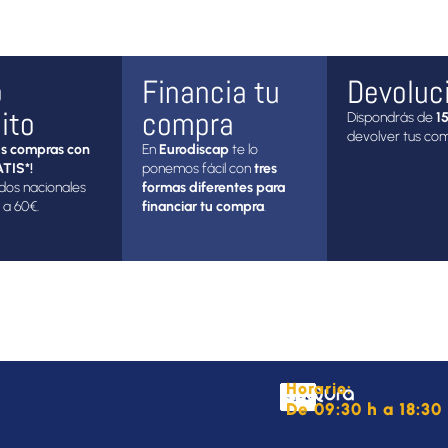
o
Financia tu
Devoluc
ito
compra
Dispondrás de
15
devolver tus co
s compras con
En
Eurodiscap
te lo
TIS*!
ponemos fácil con
tres
dos nacionales
formas diferentes para
 a 60€.
financiar tu compra
.
Horario:
De 09:30 h a 18:30 