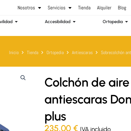
Nosotros
Servicios
Tienda
Alquiler
Blog
Abrir Movilidad
Abrir Accesibilidad
Abr
ilidad
Accesibilidad
Ortopedia
Inicio
Tienda
Ortopedia
Antiescaras
Sobrecolchón ant
Colchón de aire
antiescaras Do
plus
235,00
€
IVA incluido