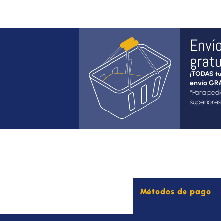
Enví
gratu
¡TODAS tu
envío GRA
*Para pedi
superiores
Métodos de pago