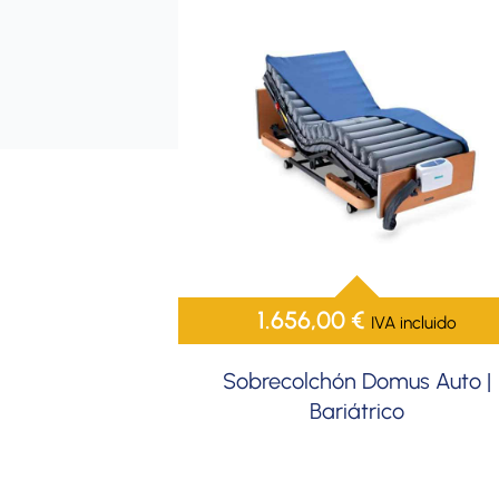
1.656,00
€
IVA incluido
Sobrecolchón Domus Auto |
Bariátrico