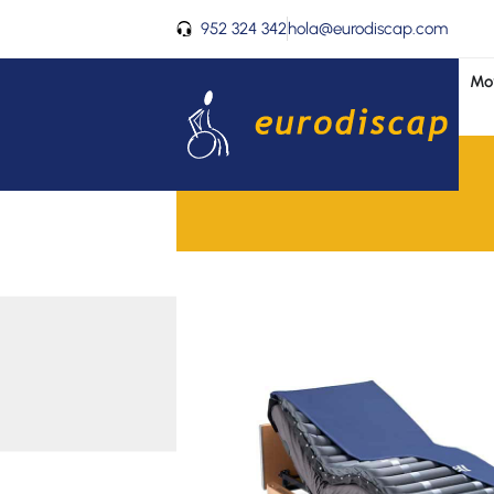
Ir
952 324 342
hola@eurodiscap.com
al
contenido
Mov