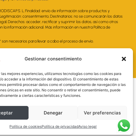
RODISCAP.S. L; Finalidad: envío de información sobre productos y
. Legitimación: consentimiento; Destinatarios: no se comunicarán los datos
legal; Derechos: acceder, rectificar y suprimir los datos, así como otros
 la información adicional. Más información en nuestra Política de
on necesarios para llevar a cabo el proceso de envío.
Gestionar consentimiento
 las mejores experiencias, utilizamos tecnologías como las cookies para
o acceder a la información del dispositivo. El consentimiento de estas
 nos permitirá procesar datos como el comportamiento de navegación o las
ones únicas en este sitio. No consentir o retirar el consentimiento, puede
tivamente a ciertas características y funciones.
ceptar
Denegar
Ver preferencias
nal y la Administración de la Junta de
sarial más competitivo.
Política de cookies
Política de privacidad
Aviso legal