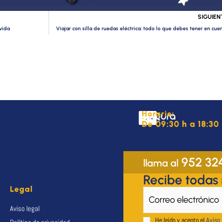
SIGUIEN
vida
Viajar con silla de ruedas eléctrica: todo lo que debes tener en cue
Horario:
De 09:30 h a 18:30 
952 32
llama al
Recibe todas
Legal
Aviso legal
He leido y acepto el
Aviso 