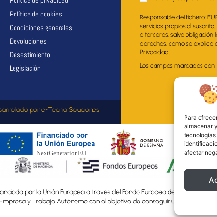
Política de privacidad
Política de cookies
Responsable del fichero: EU
servicios propios al suscrito
Condiciones generales
a terceros, salvo obligación 
Devoluciones
derechos, como se explica en
Privacidad.
Desestimiento
Los campos marcados con * s
Legislación
sarrollado por
e-Tecnia Soluciones
Para ofrecer
almacenar y/
tecnologías
identificaci
afectar nega
A
nciada por la Unión Europea a través del Fondo Europeo de Desarrollo Regio
, Empresa y Trabajo Autónomo con el objetivo de conseguir un tejido empre