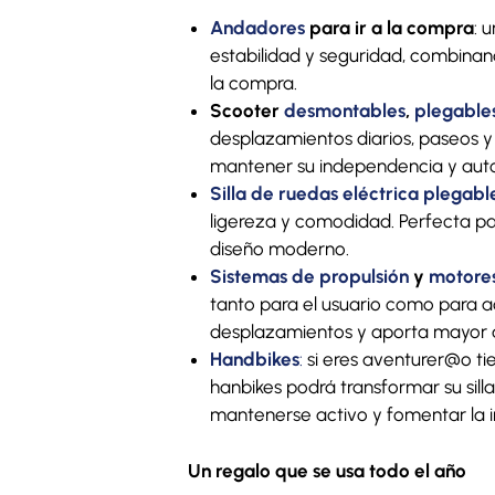
Andadores
para ir a la compra
: 
estabilidad y seguridad, combinan
la compra.
Scooter
desmontables
,
plegable
desplazamientos diarios, paseos y 
mantener su independencia y auto
Silla de ruedas eléctrica plegable
ligereza y comodidad. Perfecta pa
diseño moderno.
Sistemas de propulsión
y
motores
tanto para el usuario como para a
desplazamientos y aporta mayor 
Handbikes
:
si eres aventurer@o tien
hanbikes podrá transformar su silla 
mantenerse activo y fomentar la 
Un regalo que se usa todo el año