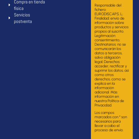
Compra en tienda
Responsable del
física
fichero:
Servicios
EURODISCAP.S. L;
Finalidad: envío de
postventa
información sobre
productos y servicios
propios al suscrito.
Legitimación:
consentimiento;
Destinatarios: no se
comunicarán los
datos a terceros,
salvo obligación
legal; Derechos:
acceder, rectificar y
suprimir los datos, así
como otros
derechos, como se
explica en la
información
adicional. Más
información en
nuestra Política de
Privacidad.
Los campos
marcados con * son
necesarios para
llevar a cabo el
proceso de envío.