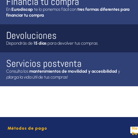
Financia tu compra
En
Eurodiscap
te lo ponemos fácil con
tres formas diferentes para
financiar tu compra
.
Devoluciones
Dispondrás de
15 días
para devolver tus compras.
Servicios postventa
Consulta los
mantenimientos de movilidad y accesibilidad
y
¡alarga la vida útil de tus compras!
Métodos de pago
Ho
De