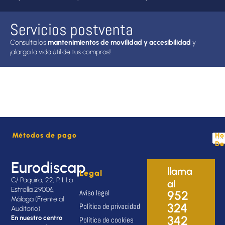
Servicios postventa
Consulta los
mantenimientos de movilidad y accesibilidad
y
¡alarga la vida útil de tus compras!
Métodos de pago
Ho
De
Eurodiscap
llama
Legal
C/ Paquiro, 22, P. I. La
al
Estrella 29006,
Aviso legal
952
Málaga (Frente al
324
Política de privacidad
Auditorio)
342
En nuestro centro
Política de cookies