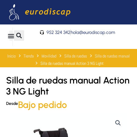
Ir
al
contenido
952 324 342
hola@eurodiscap.com
0
Carrito
Inicio
Tienda
Movilidad
Silla de ruedas
Silla de ruedas manual
Silla de ruedas manual Action 3 NG Light
Silla de ruedas manual Action
3 NG Light
Bajo pedido
Desde