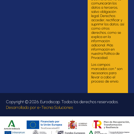
comunicarán los
datos a terceros,
salvo obligación
legal; Derechos:
acceder, rectificar y
suprimir los datos, así
como otros
derechos, como se
explica en la
información
adicional. Más
información en
nuestra Política de
Privacidad.
Los campos
marcados con * son
necesarios para
llevar a cabo el
proceso de envío.
Copyright © 2026. Eurodiscap. Todos los derechos reservados.
Desarrollado por
e-Tecnia Soluciones