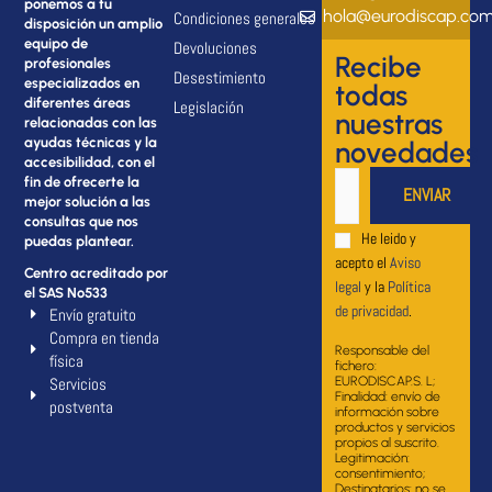
ponemos a tu
hola@eurodiscap.co
Condiciones generales
disposición un amplio
equipo de
Devoluciones
Recibe
profesionales
Desestimiento
especializados en
todas
diferentes áreas
Legislación
nuestras
relacionadas con las
ayudas técnicas y la
novedades
accesibilidad, con el
fin de ofrecerte la
mejor solución a las
consultas que nos
He leido y
puedas plantear.
acepto el
Aviso
Centro acreditado por
legal
y la
Política
el SAS Nº533
de privacidad
.
Envío gratuito
Compra en tienda
Responsable del
física
fichero:
Servicios
EURODISCAP.S. L;
Finalidad: envío de
postventa
información sobre
productos y servicios
propios al suscrito.
Legitimación:
consentimiento;
Destinatarios: no se