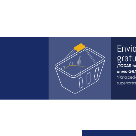
Enví
gratu
¡TODAS tu
envío GRA
*Para pedi
superiores