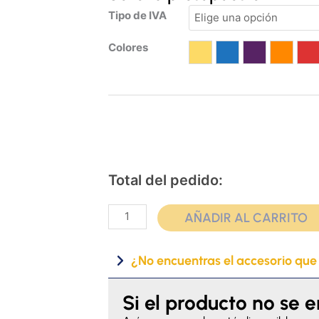
Silla
Tipo de IVA
de
ruedas
Colores
Amarillo
Azul
Morado
Naranja
Ro
Q50R
Carbon
cantidad
Total del pedido:
AÑADIR AL CARRITO
¿No encuentras el accesorio que
Si el producto no se 