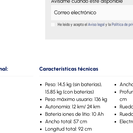
Avísame cuando esté disponible
He leido y acepto el
Aviso legal
y la
Política de pr
nal:
Características técnicas
Peso: 14,5 kg (sin baterías),
Ancho
15,85 kg (con baterías)
Profu
Peso máximo usuario: 136 kg
cm
Autonomía: 12 km/ 24 km
Rueda
Batería iones de litio: 10 Ah
Rueda
Ancho total: 57 cm
Electr
Longitud total: 92 cm