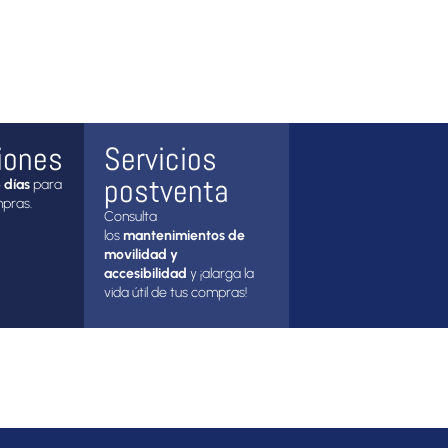
iones
Servicios
postventa
 días
para
mpras.
Consulta
los
mantenimientos de
movilidad y
accesibilidad
y ¡alarga la
vida útil de tus compras!