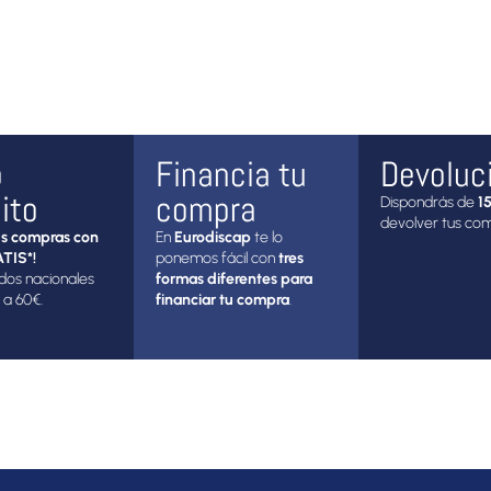
o
Financia tu
Devoluc
ito
compra
Dispondrás de
15
devolver tus co
s compras con
En
Eurodiscap
te lo
TIS*!
ponemos fácil con
tres
dos nacionales
formas diferentes para
 a 60€.
financiar tu compra
.