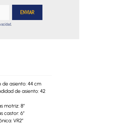
ivacidad
.
 de asiento: 44 cm
ndidad de asiento: 42
s motriz: 8”
s castor: 6”
ónica: VR2″