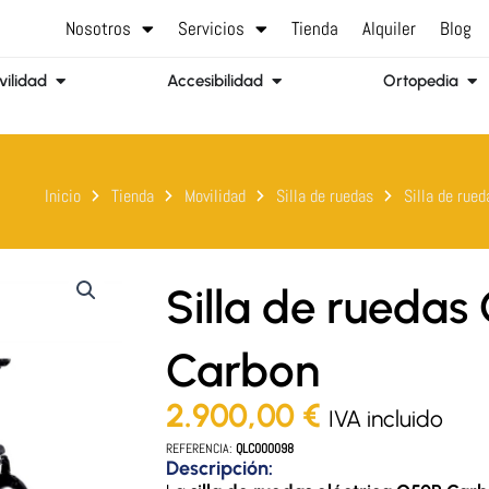
Nosotros
Servicios
Tienda
Alquiler
Blog
Abrir Movilidad
Abrir Accesibilidad
Abr
ilidad
Accesibilidad
Ortopedia
Inicio
Tienda
Movilidad
Silla de ruedas
Silla de rued
Silla de ruedas
Carbon
2.900,00
€
IVA incluido
REFERENCIA:
QLC000098
Descripción: