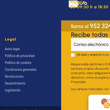
Horario:
De 09:30 h a 18:30 
952 32
llama al
Recibe todas
Legal
Aviso legal
He leido y acepto el
Aviso 
Política de privacidad
Política de cookies
Responsable del fichero: EU
servicios propios al suscrito
Condiciones generales
a terceros, salvo obligación 
Devoluciones
derechos, como se explica en
Privacidad.
Desestimiento
Los campos marcados con * s
Legislación