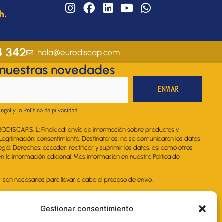
I
F
L
Y
W
h.
n
a
i
o
h
s
c
n
u
a
t
e
k
t
t
a
b
e
u
s
4 342
hola@eurodiscap.com
g
o
d
b
a
 nuestras novedades
r
o
i
e
p
a
k
n
p
m
legal
y la
Política de privacidad
.
RODISCAP.S. L; Finalidad: envío de información sobre productos y
. Legitimación: consentimiento; Destinatarios: no se comunicarán los datos
legal; Derechos: acceder, rectificar y suprimir los datos, así como otros
 la información adicional. Más información en nuestra Política de
on necesarios para llevar a cabo el proceso de envío.
Gestionar consentimiento