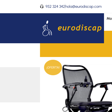
Ir
952 324 342
hola@eurodiscap.com
al
contenido
Mov
¡OFERTA!