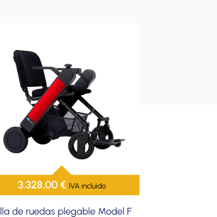
3.328,00
€
IVA incluido
illa de ruedas plegable Model F