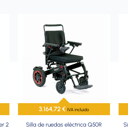
3.164,72
€
IVA incluido
er 2
Silla de ruedas eléctrica Q50R
S