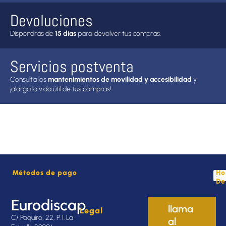
Devoluciones
Dispondrás de
15 días
para devolver tus compras.
Servicios postventa
Consulta los
mantenimientos de movilidad y accesibilidad
y
¡alarga la vida útil de tus compras!
Métodos de pago
Ho
De
Eurodiscap
llama
Legal
C/ Paquiro, 22, P. I. La
al