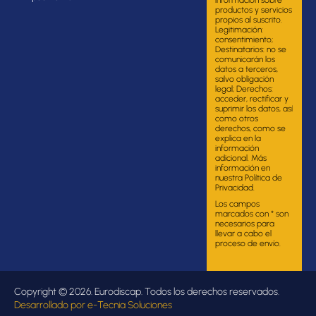
productos y servicios
propios al suscrito.
Legitimación:
consentimiento;
Destinatarios: no se
comunicarán los
datos a terceros,
salvo obligación
legal; Derechos:
acceder, rectificar y
suprimir los datos, así
como otros
derechos, como se
explica en la
información
adicional. Más
información en
nuestra Política de
Privacidad.
Los campos
marcados con * son
necesarios para
llevar a cabo el
proceso de envío.
Copyright © 2026. Eurodiscap. Todos los derechos reservados.
Desarrollado por
e-Tecnia Soluciones