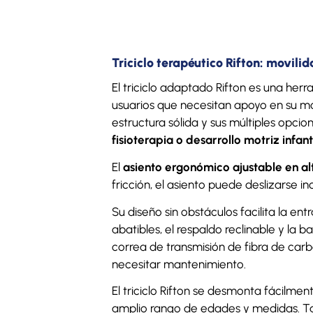
Triciclo terapéutico Rifton: movili
El triciclo adaptado Rifton es una he
usuarios que necesitan apoyo en su mov
estructura sólida y sus múltiples opci
fisioterapia o desarrollo motriz infanti
El
asiento ergonómico ajustable en al
fricción, el asiento puede deslizarse in
Su diseño sin obstáculos facilita la ent
abatibles, el respaldo reclinable y l
correa de transmisión de fibra de car
necesitar mantenimiento.
El triciclo Rifton se desmonta fácilme
amplio rango de edades y medidas. T