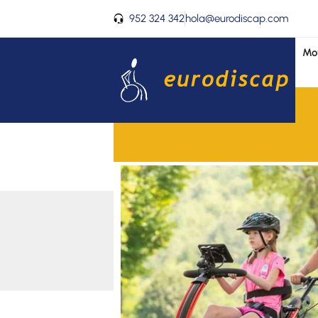
Ir
952 324 342
hola@eurodiscap.com
al
contenido
Mov