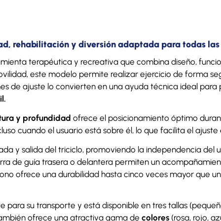
dad, rehabilitación y diversión adaptada para todas la
rramienta terapéutica y recreativa que combina diseño, func
ilidad, este modelo permite realizar ejercicio de forma segu
ones de ajuste lo convierten en una ayuda técnica ideal par
l.
tura y profundidad
ofrece el posicionamiento óptimo durante
cluso cuando el usuario está sobre él, lo que facilita el ajuste
rada y salida del triciclo, promoviendo la independencia del u
a barra de guía trasera o delantera permiten un acompañamie
bono ofrece una durabilidad hasta cinco veces mayor que un
nte para su transporte y está disponible en tres tallas (pequ
ambién ofrece una atractiva gama de
colores
(rosa, rojo, a