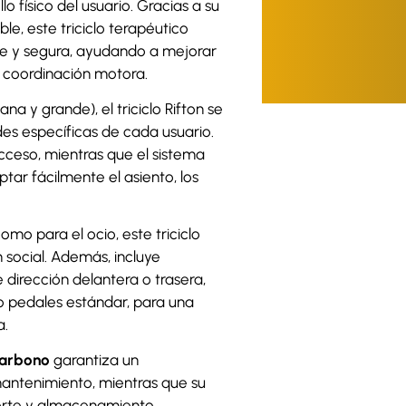
o físico del usuario. Gracias a su
e, este triciclo terapéutico
e y segura, ayudando a mejorar
 la coordinación motora.
na y grande), el triciclo Rifton se
es específicas de cada usuario.
 acceso, mientras que el sistema
tar fácilmente el asiento, los
como para el ocio, este triciclo
 social. Además, incluye
dirección delantera o trasera,
 o pedales estándar, para una
a.
carbono
garantiza un
mantenimiento, mientras que su
porte y almacenamiento.