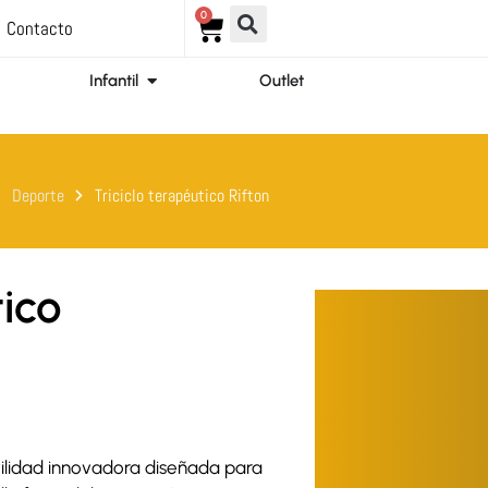
0
Carrito
Contacto
ir Ortopedia
Abrir Infantil
Infantil
Outlet
Deporte
Triciclo terapéutico Rifton
tico
ilidad innovadora diseñada para