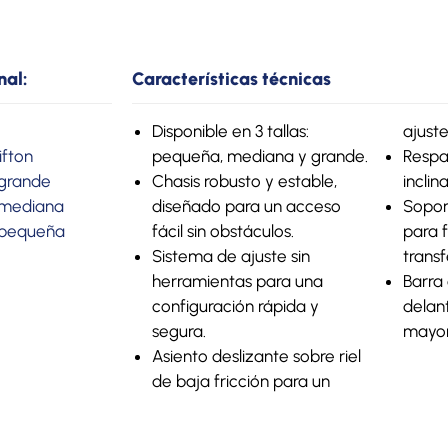
nal:
Características técnicas
Disponible en 3 tallas:
ajuste
ifton
pequeña, mediana y grande.
Respa
 grande
Chasis robusto y estable,
inclin
a mediana
diseñado para un acceso
Soport
a pequeña
fácil sin obstáculos.
para f
Sistema de ajuste sin
transf
herramientas para una
Barra 
configuración rápida y
delant
segura.
mayor
Asiento deslizante sobre riel
de baja fricción para un