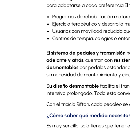
para adaptarse a cada preferencia.El tr
Programas de rehabilitación motora y 
Ejercicio terapéutico y desarrollo m
Usuarios con movilidad reducida q
Centros de terapia, colegios o entor
El
sistema de pedales y transmisión
ha
adelante y atrás
, cuentan con
resiste
desmontables
por pedales estándar d
sin necesidad de mantenimiento y cin
Su
diseño desmontable
facilita el tr
intensivo prolongado. Todo esto convie
Con el triciclo Rifton, cada pedaleo s
¿Cómo saber qué medida necesita
Es muy sencillo: solo tienes que tener 