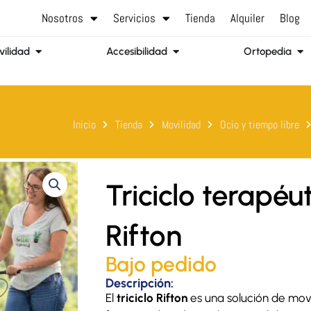
Nosotros
Servicios
Tienda
Alquiler
Blog
Abrir Movilidad
Abrir Accesibilidad
Abr
ilidad
Accesibilidad
Ortopedia
Inicio
Tienda
Movilidad
Ocio y tiempo libre
Triciclo terapéu
Rifton
Bajo pedido
Descripción:
El
triciclo Rifton
es una solución de mov