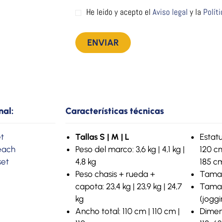
He leido y acepto el
Aviso legal
y la
Polít
nal:
Características técnicas
t
Tallas S | M | L
Estatu
each
Peso del marco: 3,6 kg | 4,1 kg |
120 c
set
4,8 kg
185 c
Peso chasis + rueda +
Tamañ
capota: 23,4 kg | 23,9 kg | 24,7
Tamañ
kg
(joggi
Ancho total: 110 cm | 110 cm |
Dimen