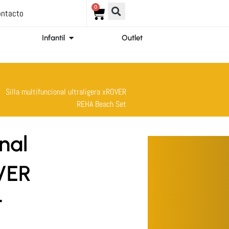
0
Carrito
ntacto
ir Ortopedia
Abrir Infantil
Infantil
Outlet
Silla multifuncional ultraligera xROVER
REHA Beach Set
onal
OVER
t