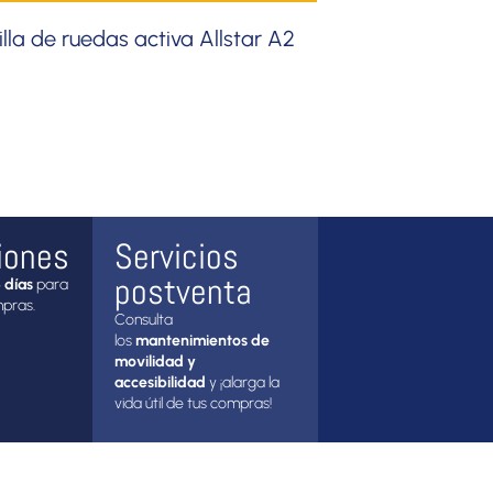
illa de ruedas activa Allstar A2
iones
Servicios
postventa
 días
para
mpras.
Consulta
los
mantenimientos de
movilidad y
accesibilidad
y ¡alarga la
vida útil de tus compras!