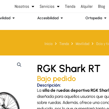
Nosotros
Servicios
Tienda
Alquiler
Blog
Abrir Movilidad
Abrir Accesibilidad
Abr
ilidad
Accesibilidad
Ortopedia
Inicio
Tienda
Movilidad
Ocio y t
RGK Shark RT
Bajo pedido
Descripción:
La
silla de ruedas deportiva RGK Shar
diseñada para aquellos usuarios que qu
sobre ruedas. Además, ofrece una cond
reducido, por lo que aumentará tanto e