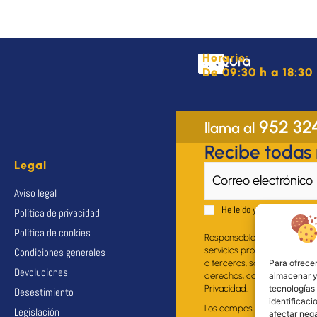
Horario:
De 09:30 h a 18:30 
952 32
llama al
Recibe todas
Legal
Aviso legal
He leido y acepto el
Aviso 
Política de privacidad
Política de cookies
Responsable del fichero: EU
servicios propios al suscrito
Condiciones generales
a terceros, salvo obligación 
Para ofrecer
Devoluciones
derechos, como se explica en
almacenar y/
Privacidad.
tecnologías
Desestimiento
identificaci
Los campos marcados con * s
Legislación
afectar nega