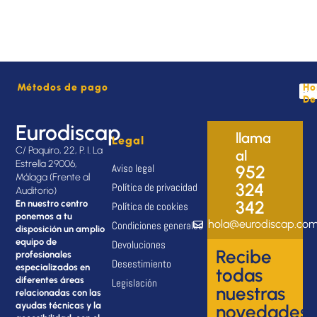
Métodos de pago
Ho
De
Eurodiscap
llama
Legal
C/ Paquiro, 22, P. I. La
al
Estrella 29006,
Aviso legal
952
Málaga (Frente al
324
Política de privacidad
Auditorio)
342
En nuestro centro
Política de cookies
ponemos a tu
hola@eurodiscap.co
Condiciones generales
disposición un amplio
equipo de
Devoluciones
Recibe
profesionales
Desestimiento
especializados en
todas
diferentes áreas
Legislación
nuestras
relacionadas con las
ayudas técnicas y la
novedades