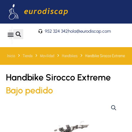
Ir
al
contenido
952 324 342
hola@eurodiscap.com
0
Carrito
Inicio
Tienda
Movilidad
Handbikes
Handbike Sirocco Extreme
Handbike Sirocco Extreme
Bajo pedido