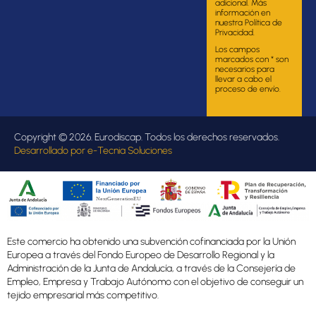
adicional. Más
información en
nuestra Política de
Privacidad.
Los campos
marcados con * son
necesarios para
llevar a cabo el
proceso de envío.
Copyright © 2026. Eurodiscap. Todos los derechos reservados.
Desarrollado por
e-Tecnia Soluciones
Este comercio ha obtenido una subvención cofinanciada por la Unión
Europea a través del Fondo Europeo de Desarrollo Regional y la
Administración de la Junta de Andalucía, a través de la Consejería de
Empleo, Empresa y Trabajo Autónomo con el objetivo de conseguir un
tejido empresarial más competitivo.