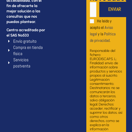
accesibilidad, con el
fin de ofrecerte la
mejor solución a las
consultas que nos
He leido y
puedas plantear.
acepto el
Aviso
Centro acreditado por
legal
y la
Política
el SAS Nº533
de privacidad
.
Envío gratuito
Compra en tienda
Responsable del
física
fichero:
Servicios
EURODISCAP.S. L;
Finalidad: envío de
postventa
información sobre
productos y servicios
propios al suscrito.
Legitimación:
consentimiento;
Destinatarios: no se
comunicarán los
datos a terceros,
salvo obligación
legal; Derechos:
acceder, rectificar y
suprimir los datos, así
como otros
derechos, como se
explica en la
información