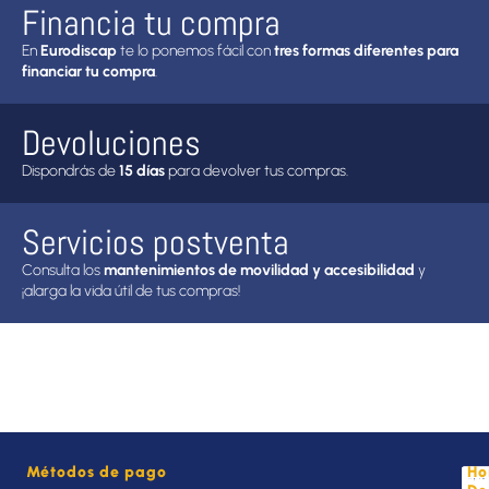
Financia tu compra
En
Eurodiscap
te lo ponemos fácil con
tres formas diferentes para
financiar tu compra
.
Devoluciones
Dispondrás de
15 días
para devolver tus compras.
Servicios postventa
Consulta los
mantenimientos de movilidad y accesibilidad
y
¡alarga la vida útil de tus compras!
Métodos de pago
Ho