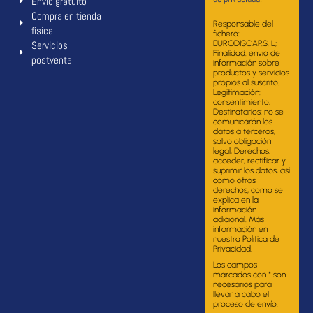
Envío gratuito
Compra en tienda
Responsable del
física
fichero:
Servicios
EURODISCAP.S. L;
Finalidad: envío de
postventa
información sobre
productos y servicios
propios al suscrito.
Legitimación:
consentimiento;
Destinatarios: no se
comunicarán los
datos a terceros,
salvo obligación
legal; Derechos:
acceder, rectificar y
suprimir los datos, así
como otros
derechos, como se
explica en la
información
adicional. Más
información en
nuestra Política de
Privacidad.
Los campos
marcados con * son
necesarios para
llevar a cabo el
proceso de envío.