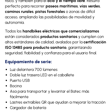
físico, y también para el
ocio y el tiempo libre
. Resulta
perfecto para recorrer
paseos marítimos
,
vías verdes
,
caminos rurales
,
pistas forestales
o zonas de difícil
acceso, ampliando las posibilidades de movilidad y
autonomía.
Todos los
handbikes eléctricos que comercializamos
están considerados
productos sanitarios
y cumplen con
altos estándares de calidad, avalados por la
certificación
ISO 13485 para producto sanitario
, garantizando
seguridad, fiabilidad y confianza para el usuario final.
Equipamiento de serie:
Luz delantera 700 lúmenes
Doble luz trasera LED en el caballete
Puerto USB
Bocina
Asa para transportar y levantar el Batec más
fácilmente
Lastres extraíbles QR que ayudan a mejorar la tracción
Cargador de batería