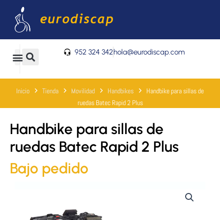
Ir
al
contenido
952 324 342
hola@eurodiscap.com
0
Carrito
Inicio
Tienda
Movilidad
Handbikes
Handbike para sillas de
ruedas Batec Rapid 2 Plus
Handbike para sillas de
ruedas Batec Rapid 2 Plus
Bajo pedido