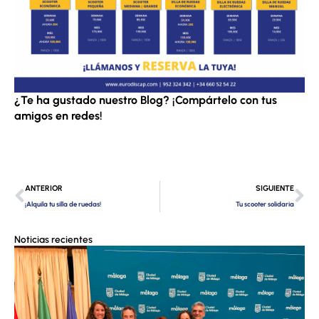
¿Te ha gustado nuestro Blog? ¡Compártelo con tus
amigos en redes!
Ant
Si
ANTERIOR
SIGUIENTE
¡Alquila tu silla de ruedas!
Tu scooter solidaria
Noticias recientes