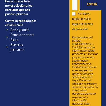
fin de ofrecerte la
mejor solución a las
consultas que nos
He leido y
puedas plantear.
acepto el
Aviso
Centro acreditado por
legal
y la
Política
el SAS Nº533
de privacidad
.
Envío gratuito
Compra en tienda
Responsable del
física
fichero:
Servicios
EURODISCAP.S. L;
Finalidad: envío de
postventa
información sobre
productos y servicios
propios al suscrito.
Legitimación:
consentimiento;
Destinatarios: no se
comunicarán los
datos a terceros,
salvo obligación
legal; Derechos:
acceder, rectificar y
suprimir los datos, así
como otros
derechos, como se
explica en la
información
adicional. Más