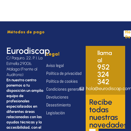
Métodos de pago
Ho
De
Eurodiscap
llama
Legal
C/ Paquiro, 22, P. I. La
al
Estrella 29006,
Aviso legal
952
Málaga (Frente al
324
Política de privacidad
Auditorio)
342
En nuestro centro
Política de cookies
ponemos a tu
hola@eurodiscap.co
Condiciones generales
disposición un amplio
equipo de
Devoluciones
Recibe
profesionales
Desestimiento
especializados en
todas
diferentes áreas
Legislación
nuestras
relacionadas con las
ayudas técnicas y la
novedades
accesibilidad, con el